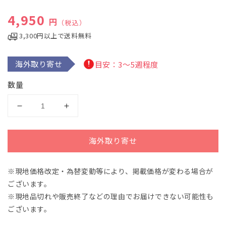
ィ
通常価格
4,950
ア
円
（税込）
(1)
を
3,300円以上で送料無料
開
く
海外取り寄せ
目安：3～5週程度
数量
ド
ド
ビ
ビ
ュ
ュ
海外取り寄せ
ッ
ッ
シ
シ
※現地価格改定・為替変動等により、掲載価格が変わる場合が
ー：
ー：
ございます。
小
小
組
組
※現地品切れや販売終了などの理由でお届けできない可能性も
曲
曲
ございます。
【輸
【輸