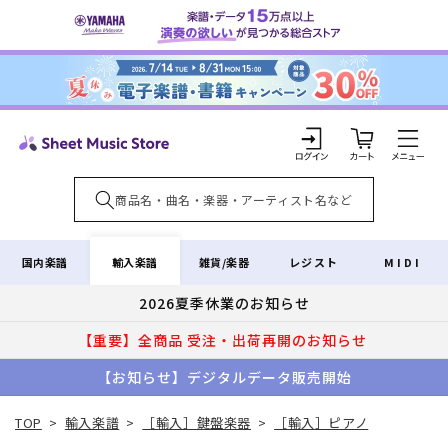
コンテ
ンツに
進む
カ
ー
ト
ロ
グ
イ
輸入楽譜
国内楽譜
雑貨/楽器
レジスト
MIDI
ン
2026夏季休業のお知らせ
【重要】全商品 受注・出荷再開のお知らせ
【お知らせ】デジタルデータ販売開始
TOP
>
輸入楽譜
>
［輸入］鍵盤楽器
>
［輸入］ピアノ