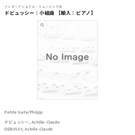
インターナショナル・ミュージック社
ドビュッシー：小組曲 【輸入：ピアノ】
商品情
報にス
キップ
モ
ー
Petite Suite/Philipp
ダ
ル
ドビュッシー, Achille-Claude
で
DEBUSSY, Achille-Claude
メ
デ