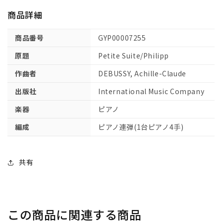
入：
入：
商品詳細
ピ
ピ
ア
ア
商品番号
GYP00007255
ノ】
ノ】
の
の
原題
Petite Suite/Philipp
数
数
作曲者
DEBUSSY, Achille-Claude
量
量
を
を
出版社
International Music Company
減
増
楽器
ピアノ
ら
や
す
す
編成
ピアノ連弾(1台ピアノ4手)
共有
この商品に関連する商品