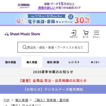
コンテ
ンツに
進む
カ
ー
ト
ロ
グ
イ
輸入楽譜
国内楽譜
雑貨/楽器
レジスト
MIDI
ン
2026夏季休業のお知らせ
【重要】全商品 受注・出荷再開のお知らせ
【お知らせ】デジタルデータ販売開始
TOP
>
輸入楽譜
>
［輸入］弦楽器・室内楽
>
［輸入］ヴァイオリン