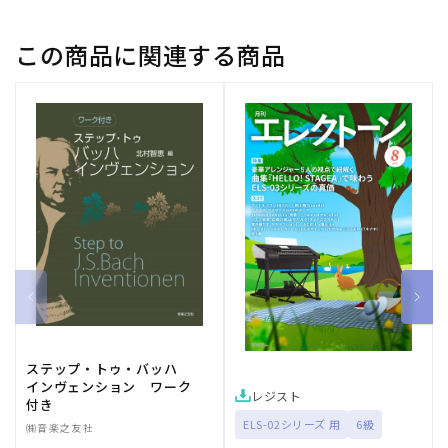
ら
や
す
す
この商品に関連する商品
ステップ・トゥ・バッハ
インヴェンション ワーク
レジスト
付き
ELS-02シリーズ 用
6級
㈱音楽之友社