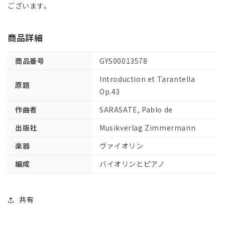
タ
タ
ございます。
ラ
ラ
ン
ン
商品詳細
テ
テ
ラ
ラ
商品番号
GYS00013578
Op.43
Op.43
【輸
【輸
Introduction et Tarantella
原題
入：
入：
Op.43
ヴ
ヴ
作曲者
SARASATE, Pablo de
ァ
ァ
イ
イ
出版社
Musikverlag Zimmermann
オ
オ
楽器
ヴァイオリン
リ
リ
ン】
ン】
編成
バイオリンとピアノ
の
の
数
数
量
量
共有
を
を
減
増