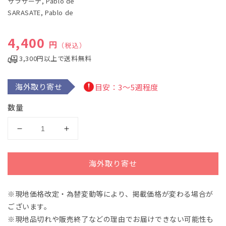
サラサーテ, Pablo de
で
SARASATE, Pablo de
メ
デ
ィ
通常価格
4,400
ア
円
（税込）
(1)
を
3,300円以上で送料無料
開
く
海外取り寄せ
目安：3～5週程度
数量
サ
サ
ラ
ラ
サ
サ
海外取り寄せ
ー
ー
テ：
テ：
※現地価格改定・為替変動等により、掲載価格が変わる場合が
序
序
ございます。
奏
奏
と
と
※現地品切れや販売終了などの理由でお届けできない可能性も