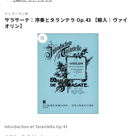
ツィマーマン社
サラサーテ：序奏とタランテラ Op.43 【輸入：ヴァイ
オリン】
商品情
報にス
キップ
モ
ー
Introduction et Tarantella Op.43
ダ
ル