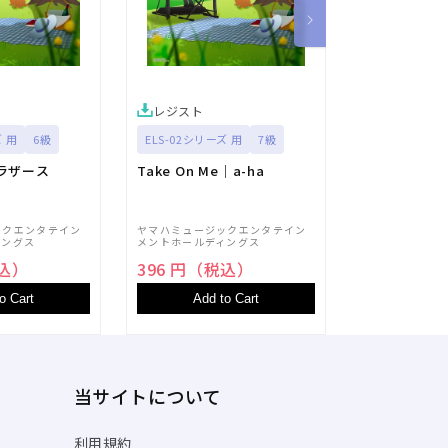
レジスト
レジスト
ズ 用
6級
ELS-02シリーズ 用
7級
ELS-02シリー
ラザース
Take On Me｜a-ha
飛ぶ時｜Vau
ックエンタテイン
ヤマハミュージックエンタテイン
ヤマハミュージ
ィングス
メントホールディングス
メントホールデ
税込）
396 円（税込）
396 円（
o Cart
Add to Cart
Add t
当サイトについて
利用規約