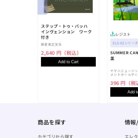
ステップ・トゥ・バッハ
インヴェンション ワーク
レジスト
付き
ELS-02シリーズ
㈱音楽之友社
2,640 円（税込）
SUMMER CA
里
Add to Cart
ヤマハミュージ
メントホールディ
396 円（
Add t
商品を探す
情報
カテゴリから探す
エレク