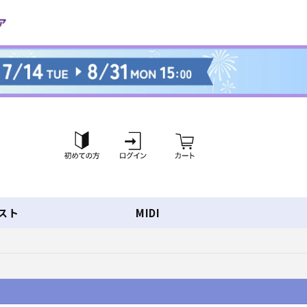
ロ
カ
グ
ー
イ
ト
ン
スト
MIDI