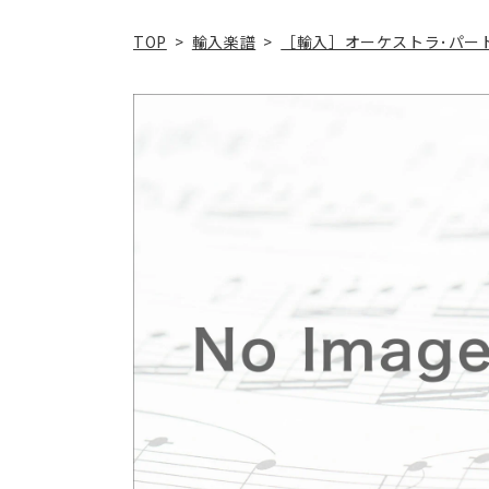
TOP
>
輸入楽譜
>
［輸入］オーケストラ･パー
商品情
報にス
キップ