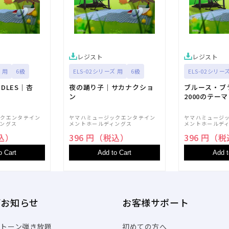
ー
ー
ト
ト
譜】
譜】
の
の
数
数
レジスト
レジスト
量
量
 用
6級
ELS-02シリーズ 用
6級
ELS-02シリー
を
を
減
増
NDLES｜杏
夜の踊り子｜サカナクショ
ブルース・ブ
ン
2000のテーマ
ら
や
す
す
ックエンタテイン
ヤマハミュージックエンタテイン
ヤマハミュージ
ングス
メントホールディングス
メントホールデ
税込）
396 円（税込）
396 円（
o Cart
Add to Cart
Add t
/お知らせ
お客様サポート
トーン弾き放題
初めての方へ