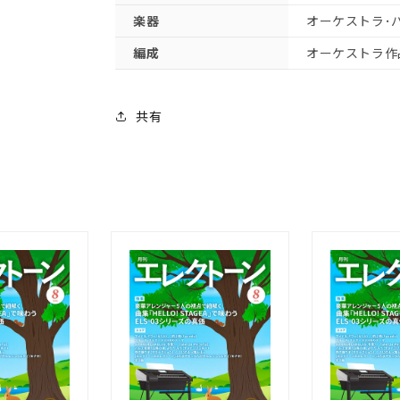
め
め
楽器
オーケストラ･
の
の
編成
オーケストラ作
協
協
奏
奏
曲
曲
共有
Op.394:
Op.394:
打
打
楽
楽
器
器
【輸
【輸
入：
入：
オ
オ
ー
ー
ケ
ケ
ス
ス
ト
ト
ラ･
ラ･
パ
パ