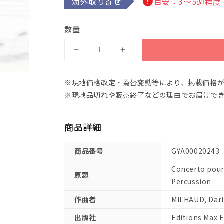
海外取り寄せ
目安：3～5週程度
数量
ミ
ミ
ヨ
ヨ
ー：
ー：
※現地価格改定・為替変動等により、掲載価格
2
2
※現地品切れや販売終了などの理由でお届けで
台
台
の
の
商品詳細
ピ
ピ
ア
ア
ノ
ノ
商品番号
GYA00020243
と
と
Concerto pour 
打
打
原題
Percussion
楽
楽
器
器
作曲者
MILHAUD, Dari
の
の
出版社
Editions Max 
た
た