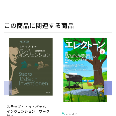
BWV
BWV
89/
89/
原
原
典
典
この商品に関連する商品
版/Kubik
版/Kubik
編:
編:
チ
チ
ェ
ェ
ロ/
ロ/
コ
コ
ン
ン
ト
ト
ラ
ラ
バ
バ
ス
ス
【輸
【輸
入：
入：
オ
オ
ステップ・トゥ・バッハ
インヴェンション ワーク
ー
ー
レジスト
付き