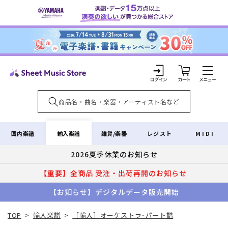
コンテ
ンツに
進む
カ
ー
ト
ロ
グ
イ
輸入楽譜
国内楽譜
雑貨/楽器
レジスト
MIDI
ン
2026夏季休業のお知らせ
【重要】全商品 受注・出荷再開のお知らせ
【お知らせ】デジタルデータ販売開始
TOP
>
輸入楽譜
>
［輸入］オーケストラ･パート譜