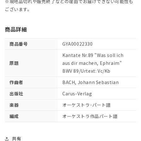
タ
タ
※現地品切れや販売終了などの理由でお届けできない可能性も
第
第
ございます。
89
89
番
番
商品詳細
「エ
「エ
フ
フ
商品番号
GYA00022330
ラ
ラ
イ
イ
Kantate Nr.89 "Was soll ich
ム
ム
原題
aus dir machen, Ephraim"
よ、
よ、
BWV 89/Urtext: Vc/Kb
わ
わ
作曲者
BACH, Johann Sebastian
れ
れ
汝
汝
出版社
Carus-Verlag
を
を
楽器
オーケストラ･パート譜
い
い
か
か
編成
オーケストラ作品パート譜
に
に
せ
せ
ん」
ん」
共有