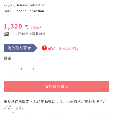
で
バッハ, Johann Sebastian
メ
デ
BACH, Johann Sebastian
ィ
ア
(1)
通常価格
1,320
円
（税込）
を
開
3,300円以上で送料無料
く
海外取り寄せ
目安：3～5週程度
数量
バ
バ
ッ
ッ
ハ：
ハ：
海外取り寄せ
カ
カ
ン
ン
※現地価格改定・為替変動等により、掲載価格が変わる場合が
タ
タ
ございます。
ー
ー