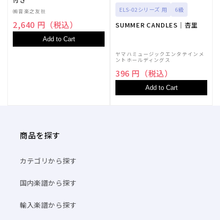
ケ
ケ
ELS-02シリーズ 用
6級
㈱音楽之友社
ス
ス
2,640 円（税込）
SUMMER CANDLES｜杏里
ト
ト
Add to Cart
ラ･
ラ･
パ
パ
ヤマハミュージックエンタテインメ
ントホールディングス
ー
ー
396 円（税込）
ト
ト
譜】
譜】
Add to Cart
の
の
数
数
量
量
商品を探す
を
を
減
増
ら
や
カテゴリから探す
す
す
国内楽譜から探す
輸入楽譜から探す