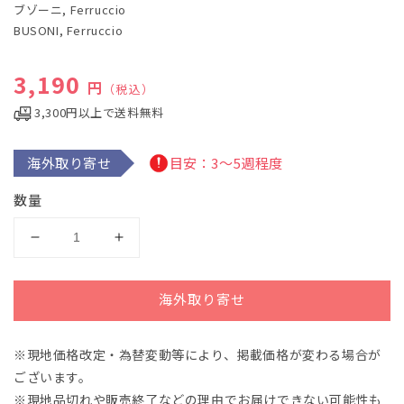
ブゾーニ, Ferruccio
で
BUSONI, Ferruccio
メ
デ
ィ
通常価格
3,190
ア
円
（税込）
(1)
を
3,300円以上で送料無料
開
く
海外取り寄せ
目安：3～5週程度
数量
ブ
ブ
ゾ
ゾ
ー
ー
海外取り寄せ
ニ：
ニ：
ワ
ワ
※現地価格改定・為替変動等により、掲載価格が変わる場合が
ル
ル
ございます。
ツ
ツ
Op.53:
Op.53:
※現地品切れや販売終了などの理由でお届けできない可能性も