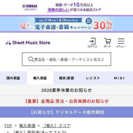
コンテ
ンツに
進む
カ
ー
ト
ロ
グ
イ
輸入楽譜
国内楽譜
雑貨/楽器
レジスト
MIDI
ン
2026夏季休業のお知らせ
【重要】全商品 受注・出荷再開のお知らせ
【お知らせ】デジタルデータ販売開始
TOP
>
輸入楽譜
>
［輸入］スコア
>
［輸入］管弦楽(オーケストラ)