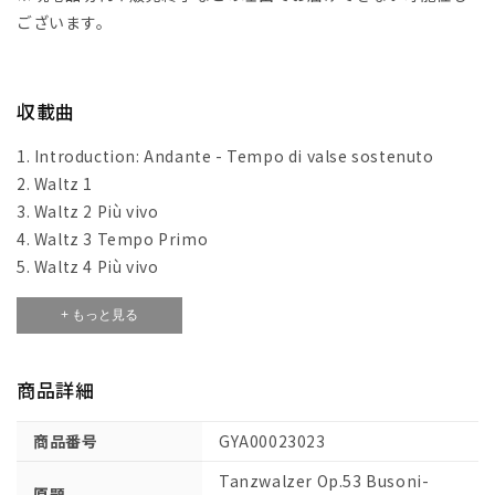
ス
ス
ございます。
タ
タ
デ
デ
ィ・
ィ・
収載曲
ス
ス
コ
コ
1. Introduction: Andante - Tempo di valse sostenuto
ア
ア
2. Waltz 1
【輸
【輸
3. Waltz 2 Più vivo
入：
入：
4. Waltz 3 Tempo Primo
オ
オ
5. Waltz 4 Più vivo
ー
ー
ケ
ケ
+ もっと見る
ス
ス
ト
ト
商品詳細
ラ
ラ
(ス
(ス
商品番号
コ
コ
GYA00023023
ア)】
ア)】
Tanzwalzer Op.53 Busoni-
原題
の
の