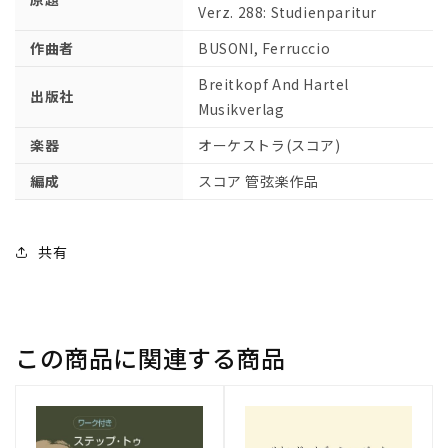
Verz. 288: Studienparitur
数
数
量
量
作曲者
BUSONI, Ferruccio
を
を
Breitkopf And Hartel
減
増
出版社
Musikverlag
ら
や
す
す
楽器
オーケストラ(スコア)
編成
スコア 管弦楽作品
共有
この商品に関連する商品