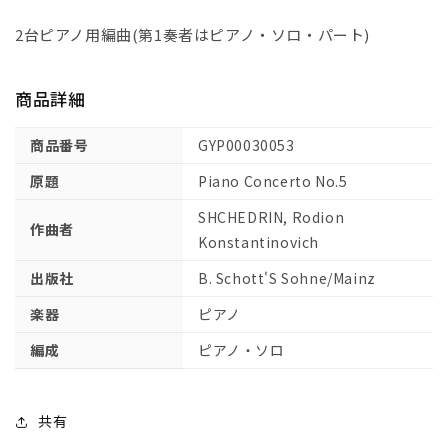
協
協
奏
奏
2台ピアノ用編曲(第1奏者はピアノ・ソロ・パート)
曲
曲
第
第
商品詳細
5
5
番
番
商品番号
GYP00030053
【輸
【輸
入：
入：
原題
Piano Concerto No.5
ピ
ピ
SHCHEDRIN, Rodion
ア
ア
作曲者
ノ】
ノ】
Konstantinovich
の
の
出版社
B. Schott'S Sohne/Mainz
数
数
楽器
量
量
ピアノ
を
を
編成
ピアノ・ソロ
減
増
ら
や
す
す
共有