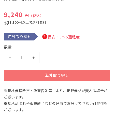
デ
ィ
通常価格
9,240
ア
円
（税込）
(1)
を
3,300円以上で送料無料
開
く
海外取り寄せ
目安：3～5週程度
数量
シ
シ
チ
チ
ェ
ェ
海外取り寄せ
ド
ド
リ
リ
※現地価格改定・為替変動等により、掲載価格が変わる場合が
ン：
ン：
ございます。
ピ
ピ
ア
ア
※現地品切れや販売終了などの理由でお届けできない可能性も
ノ
ノ
ございます。