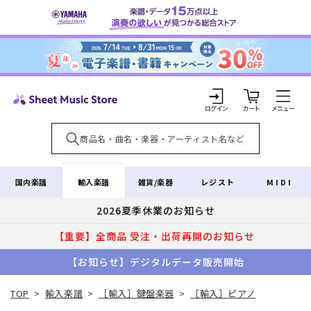
コンテ
ンツに
進む
カ
ー
ト
ロ
グ
イ
輸入楽譜
国内楽譜
雑貨/楽器
レジスト
MIDI
ン
2026夏季休業のお知らせ
【重要】全商品 受注・出荷再開のお知らせ
【お知らせ】デジタルデータ販売開始
TOP
>
輸入楽譜
>
［輸入］鍵盤楽器
>
［輸入］ピアノ