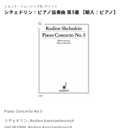
ショット・ミュージック社/マインツ
シチェドリン：ピアノ協奏曲 第5番 【輸入：ピアノ】
商品情
報にス
キップ
モ
ー
Piano Concerto No.5
ダ
ル
シチェドリン, Rodion Konstantinovich
で
SHCHEDRIN, Rodion Konstantinovich
メ