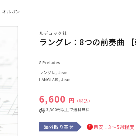
］オルガン
ルデュック社
ラングレ：8つの前奏曲 
8 Preludes
ラングレ, Jean
LANGLAIS, Jean
通常価格
6,600
円
（税込）
3,300円以上で送料無料
海外取り寄せ
目安：3～5週程度