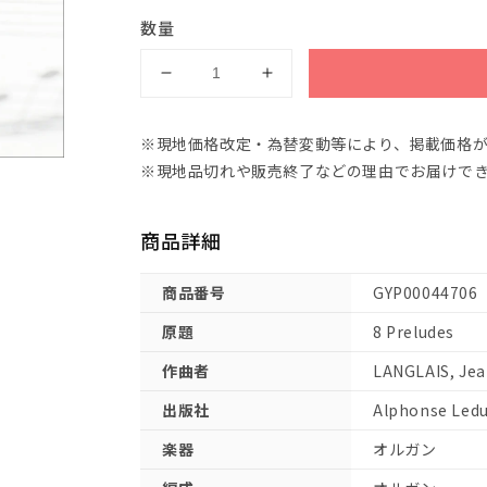
数量
ラ
ラ
ン
ン
グ
グ
※現地価格改定・為替変動等により、掲載価格
レ：
レ：
※現地品切れや販売終了などの理由でお届けで
8
8
つ
つ
商品詳細
の
の
前
前
奏
奏
商品番号
GYP00044706
曲
曲
原題
8 Preludes
【輸
【輸
入：
入：
作曲者
LANGLAIS, Je
オ
オ
出版社
Alphonse Led
ル
ル
ガ
ガ
楽器
オルガン
ン】
ン】