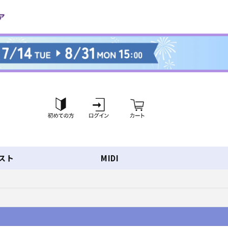
ロ
カ
グ
ー
イ
ト
ン
スト
MIDI