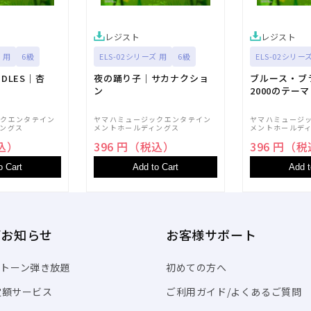
レジスト
レジスト
 用
6級
ELS-02シリーズ 用
6級
ELS-02シリー
NDLES｜杏
夜の踊り子｜サカナクショ
ブルース・ブ
ン
2000のテーマ
ックエンタテイン
ヤマハミュージックエンタテイン
ヤマハミュージ
ングス
メントホールディングス
メントホールデ
税込）
396 円（税込）
396 円（
o Cart
Add to Cart
Add t
/お知らせ
お客様サポート
トーン弾き放題
初めての方へ
I定額サービス
ご利用ガイド/よくあるご質問