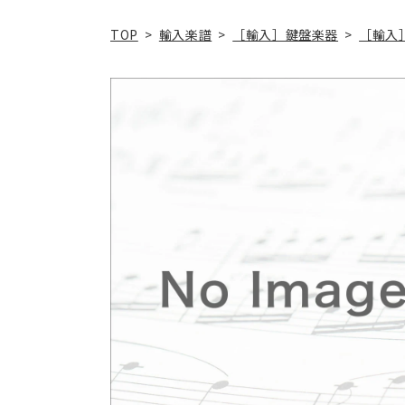
TOP
>
輸入楽譜
>
［輸入］鍵盤楽器
>
［輸入
商品情
報にス
キップ