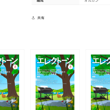
編成
オルガン
の
の
数
数
量
量
共有
を
を
減
増
ら
や
す
す