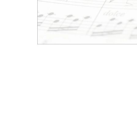
モ
ー
ダ
ル
で
メ
デ
ィ
ア
(1)
を
開
く