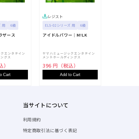
レジスト
レジスト
ズ 用
6級
ELS-02シリーズ 用
6級
ELS-02シリー
ラザース
アイドルパワー｜M!LK
Take On Me
ックエンタテイン
ヤマハミュージックエンタテイン
ヤマハミュージ
ィングス
メントホールディングス
メントホールデ
税込）
396 円（税込）
396 円（
o Cart
Add to Cart
Add t
当サイトについて
利用規約
特定商取引法に基づく表記