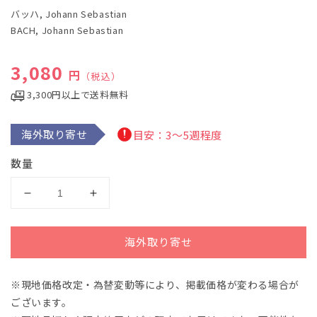
で
バッハ, Johann Sebastian
メ
デ
BACH, Johann Sebastian
ィ
ア
(1)
通常価格
3,080
円
（税込）
を
開
3,300円以上で送料無料
く
海外取り寄せ
目安：3～5週程度
数量
バ
バ
ッ
ッ
ハ：
ハ：
海外取り寄せ
カ
カ
ン
ン
※現地価格改定・為替変動等により、掲載価格が変わる場合が
タ
タ
ございます。
ー
ー