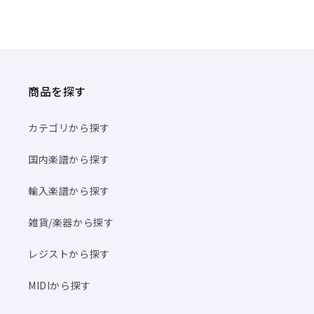
ば」
ば」
BWV
BWV
178/
178/
原
原
典
典
版/Kubik
版/Kubik
商品を探す
編:
編:
管
管
カテゴリから探す
楽
楽
器
器
国内楽譜から探す
パ
パ
ー
ー
輸入楽譜から探す
ト
ト
譜
譜
雑貨/楽器から探す
セ
セ
ッ
レジストから探す
ッ
ト
ト
MIDIから探す
【輸
【輸
入：
入：