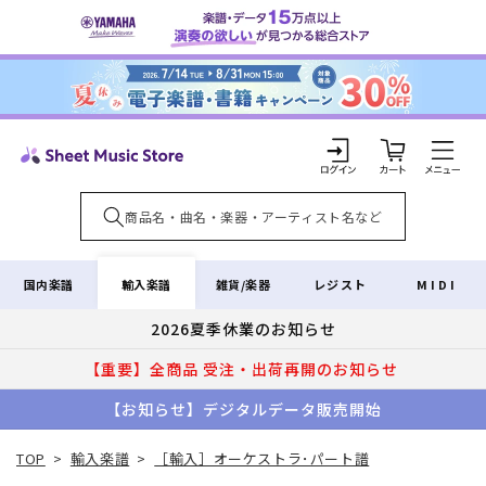
コンテ
ンツに
進む
カ
ー
ト
ロ
グ
イ
輸入楽譜
国内楽譜
雑貨/楽器
レジスト
MIDI
ン
2026夏季休業のお知らせ
【重要】全商品 受注・出荷再開のお知らせ
【お知らせ】デジタルデータ販売開始
TOP
>
輸入楽譜
>
［輸入］オーケストラ･パート譜