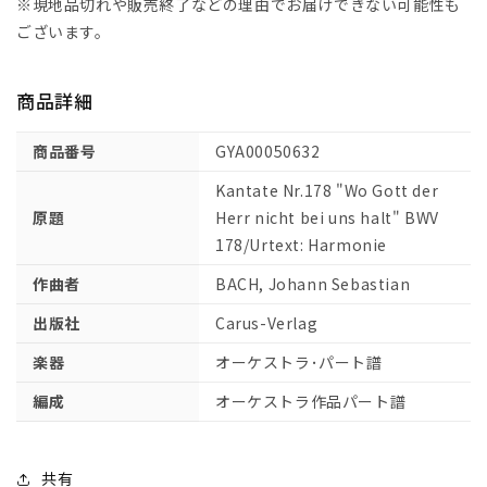
タ
タ
※現地品切れや販売終了などの理由でお届けできない可能性も
第
第
ございます。
178
178
番
番
商品詳細
「主
「主
な
な
商品番号
GYA00050632
る
る
神、
神、
Kantate Nr.178 "Wo Gott der
わ
わ
原題
Herr nicht bei uns halt" BWV
れ
れ
178/Urtext: Harmonie
ら
ら
作曲者
BACH, Johann Sebastian
が
が
も
も
出版社
Carus-Verlag
と
と
楽器
オーケストラ･パート譜
に
に
あ
あ
編成
オーケストラ作品パート譜
ら
ら
ざ
ざ
れ
れ
共有