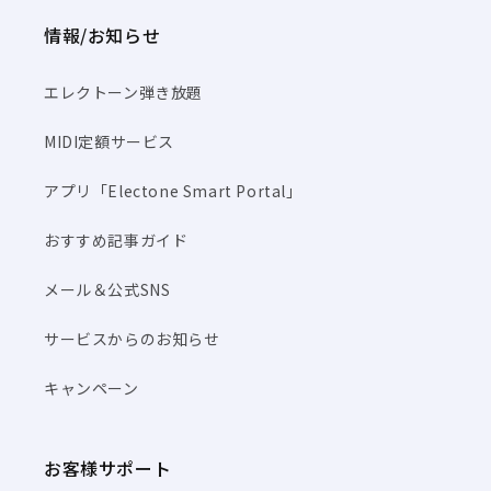
オ
オ
情報/お知らせ
ー
ー
ケ
ケ
ス
ス
エレクトーン弾き放題
ト
ト
MIDI定額サービス
ラ･
ラ･
パ
パ
アプリ「Electone Smart Portal」
ー
ー
ト
ト
おすすめ記事ガイド
譜】
譜】
の
の
メール＆公式SNS
数
数
量
量
サービスからのお知らせ
を
を
減
増
キャンペーン
ら
や
す
す
お客様サポート