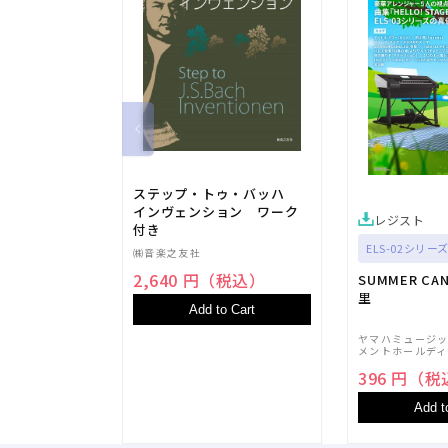
ステップ・トゥ・バッハ
インヴェンション ワーク
レジスト
付き
ELS-02シリーズ
㈱音楽之友社
2,640 円（税込）
SUMMER CA
里
Add to Cart
ヤマハミュージ
メントホールディ
396 円（
Add t