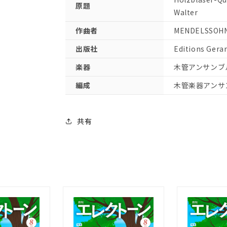
原題
ホ
ホ
Walter
長
長
作曲者
MENDELSSOHN,
調
調
【輸
【輸
出版社
Editions Gerar
入：
入：
楽器
木管アンサンブ
木
木
管
管
編成
木管楽器アンサ
ア
ア
ン
ン
サ
共有
サ
ン
ン
ブ
ブ
ル】
ル】
の
の
数
数
量
量
を
を
減
増