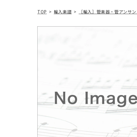
TOP
>
輸入楽譜
>
［輸入］管楽器・管アンサン
商品情
報にス
キップ