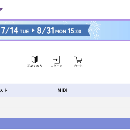
ロ
カ
グ
ー
イ
ト
ン
スト
MIDI