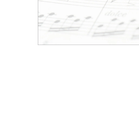
モ
ー
ダ
ル
で
メ
デ
ィ
ア
(1)
を
開
く