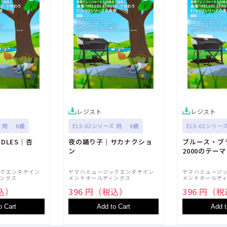
ら
や
す
す
レジスト
レジスト
 用
6級
ELS-02シリーズ 用
6級
ELS-02シリー
NDLES｜杏
夜の踊り子｜サカナクショ
ブルース・ブ
ン
2000のテーマ
ックエンタテイン
ヤマハミュージックエンタテイン
ヤマハミュージ
ングス
メントホールディングス
メントホールデ
税込）
396 円（税込）
396 円（
o Cart
Add to Cart
Add t