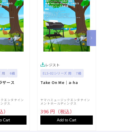
レジスト
レジスト
ズ 用
6級
ELS-02シリーズ 用
7級
ELS-02シリー
ラザース
Take On Me｜a-ha
飛ぶ時｜Vau
ックエンタテイン
ヤマハミュージックエンタテイン
ヤマハミュージ
ィングス
メントホールディングス
メントホールデ
税込）
396 円（税込）
396 円（
o Cart
Add to Cart
Add t