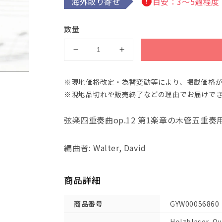
海外取り寄せ
目安：3～5週程度
数量
メ
メ
ン
ン
デ
デ
※現地価格改定・為替変動等により、掲載価格
ル
ル
※現地品切れや販売終了などの理由でお届けで
ス
ス
ゾ
ゾ
弦楽四重奏曲op.12 第1楽章の木管五重奏
ー
ー
ン：
ン：
編曲者: Walter, David
木
木
管
管
五
五
商品詳細
重
重
奏
奏
商品番号
GYW00056860
曲
曲
変
変
Holzblaser-Qui