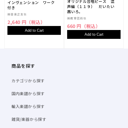
オリジナル合唱ピース 混
インヴェンション ワーク
ス
ス
声編（１１９） だいたい
付き
ト
ト
茜いろ。
㈱音楽之友社
ラ･
ラ･
㈱教育芸術社
2,640 円（税込）
パ
パ
660 円（税込）
ー
ー
Add to Cart
Add to Cart
ト
ト
譜】
譜】
の
の
数
数
量
量
商品を探す
を
を
減
増
カテゴリから探す
ら
や
す
す
国内楽譜から探す
輸入楽譜から探す
雑貨/楽器から探す