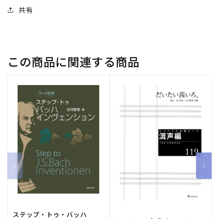
ま
ま
共有
え」
え」
BWV
BWV
126/
126/
原
原
この商品に関連する商品
典
典
版/Hodel
版/Hodel
編:
編:
バ
バ
イ
イ
オ
オ
リ
リ
ン
ン
2
2
【輸
【輸
入：
入：
オ
オ
ー
ー
ケ
ケ
ステップ・トゥ・バッハ