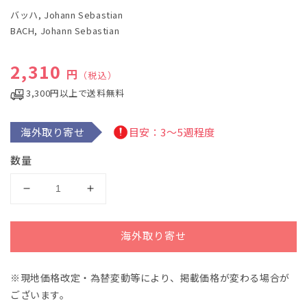
で
バッハ, Johann Sebastian
メ
デ
BACH, Johann Sebastian
ィ
ア
(1)
通常価格
2,310
円
（税込）
を
開
3,300円以上で送料無料
く
海外取り寄せ
目安：3～5週程度
数量
バ
バ
ッ
ッ
ハ：
ハ：
海外取り寄せ
カ
カ
ン
ン
※現地価格改定・為替変動等により、掲載価格が変わる場合が
タ
タ
ございます。
ー
ー