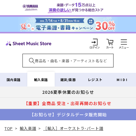
コンテ
ンツに
進む
カ
ー
ト
ロ
グ
イ
輸入楽譜
国内楽譜
雑貨/楽器
レジスト
MIDI
ン
2026夏季休業のお知らせ
【重要】全商品 受注・出荷再開のお知らせ
【お知らせ】デジタルデータ販売開始
TOP
>
輸入楽譜
>
［輸入］オーケストラ･パート譜