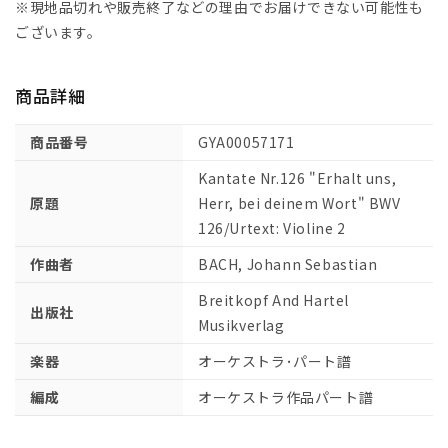
タ
タ
※現地品切れや販売終了などの理由でお届けできない可能性も
第
第
ございます。
126
126
番
番
商品詳細
「主
「主
よ、
よ、
商品番号
GYA00057171
わ
わ
れ
れ
Kantate Nr.126 "Erhalt uns,
ら
ら
原題
Herr, bei deinem Wort" BWV
に
に
126/Urtext: Violine 2
汝
汝
作曲者
BACH, Johann Sebastian
の
の
言
言
Breitkopf And Hartel
出版社
葉
葉
Musikverlag
を
を
楽器
オーケストラ･パート譜
守
守
ら
ら
編成
オーケストラ作品パート譜
せ
せ
た
た