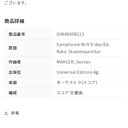
9
9
ございます。
番
番
ニ
ニ
商品詳細
長
長
調/
調/
商品番号
GYA00058113
批
批
判
判
Symphonie Nr.9 D-dur/Ed.
原題
校
校
Ratz: Studienpartitur
訂
訂
作曲者
MAHLER, Gustav
版/Ratz
版/Ratz
編:
編:
出版社
Universal Edition Ag.
ス
ス
楽器
オーケストラ(スコア)
タ
タ
デ
デ
編成
スコア 交響曲
ィ・
ィ・
ス
ス
コ
コ
共有
ア
ア
【輸
【輸