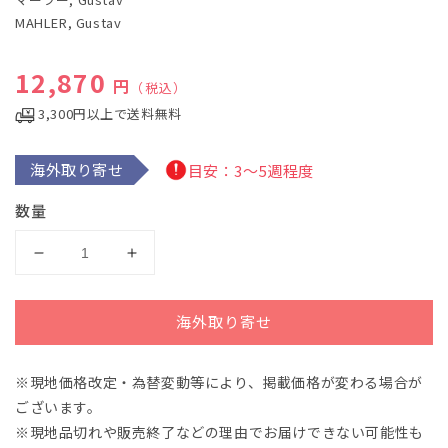
で
MAHLER, Gustav
メ
デ
ィ
通常価格
12,870
ア
円
（税込）
(1)
を
3,300円以上で送料無料
開
く
海外取り寄せ
目安：3～5週程度
数量
マ
マ
ー
ー
ラ
ラ
海外取り寄せ
ー：
ー：
交
交
※現地価格改定・為替変動等により、掲載価格が変わる場合が
響
響
ございます。
曲
曲
第
第
※現地品切れや販売終了などの理由でお届けできない可能性も