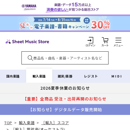
コンテ
ンツに
進む
カ
ー
ト
ロ
グ
イ
輸入楽譜
国内楽譜
雑貨/楽器
レジスト
MIDI
ン
2026夏季休業のお知らせ
【重要】全商品 受注・出荷再開のお知らせ
【お知らせ】デジタルデータ販売開始
TOP
>
輸入楽譜
>
［輸入］スコア
>
［輸入］管弦楽(オーケストラ)