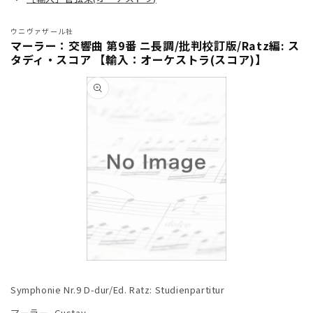
ウニヴァザール社
マーラー：交響曲 第9番 ニ長調/批判校訂版/Ratz編: ス
タディ・スコア 【輸入：オーケストラ(スコア)】
商品情
報にス
キップ
モ
ー
Symphonie Nr.9 D-dur/Ed. Ratz: Studienpartitur
ダ
ル
マーラー, Gustav