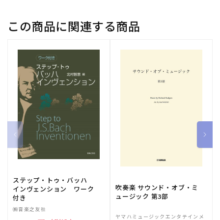
入：
入：
オ
オ
この商品に関連する商品
ー
ー
ケ
ケ
ス
ス
ト
ト
ラ
ラ
(ス
(ス
コ
コ
ア)】
ア)】
の
の
数
数
量
量
を
を
減
増
ステップ・トゥ・バッハ
ら
や
吹奏楽 サウンド・オブ・ミ
インヴェンション ワーク
す
す
ュージック 第3部
付き
㈱音楽之友社
ヤマハミュージックエンタテインメ