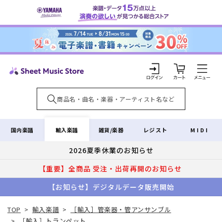
コンテ
ンツに
進む
カ
ー
ト
ロ
グ
イ
輸入楽譜
国内楽譜
雑貨/楽器
レジスト
MIDI
ン
2026夏季休業のお知らせ
【重要】全商品 受注・出荷再開のお知らせ
【お知らせ】デジタルデータ販売開始
TOP
>
輸入楽譜
>
［輸入］管楽器・管アンサンブル
>
［輸入］トランペット