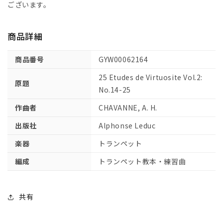
高
高
ございます。
度
度
な
な
商品詳細
技
技
巧
巧
商品番号
GYW00062164
的
的
練
練
25 Etudes de Virtuosite Vol.2:
原題
習
習
No.14-25
曲
曲
作曲者
CHAVANNE, A. H.
Vol.2:
Vol.2:
No.14-
No.14-
出版社
Alphonse Leduc
25
25
【輸
【輸
楽器
トランペット
入：
入：
編成
トランペット教本・練習曲
ト
ト
ラ
ラ
ン
ン
共有
ペ
ペ
ッ
ッ