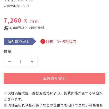
で
CHAVANNE, A. H.
メ
デ
ィ
通常価格
7,260
ア
円
（税込）
(1)
を
3,300円以上で送料無料
開
く
海外取り寄せ
目安：3～5週程度
数量
シ
シ
ャ
ャ
ヴ
ヴ
海外取り寄せ
ァ
ァ
ン
ン
※現地価格改定・為替変動等により、掲載価格が変わる場合が
ヌ：
ヌ：
25
25
ございます。
の
の
※現地品切れや販売終了などの理由でお届けできない可能性も