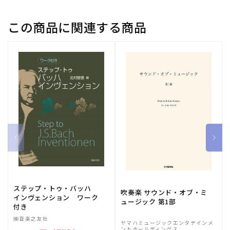
ト】
ト】
の
の
この商品に関連する商品
数
数
量
量
を
を
減
増
ら
や
す
す
ステップ・トゥ・バッハ
吹奏楽 サウンド・オブ・ミ
インヴェンション ワーク
ュージック 第1部
付き
㈱音楽之友社
ヤマハミュージックエンタテインメ
ントホールディングス