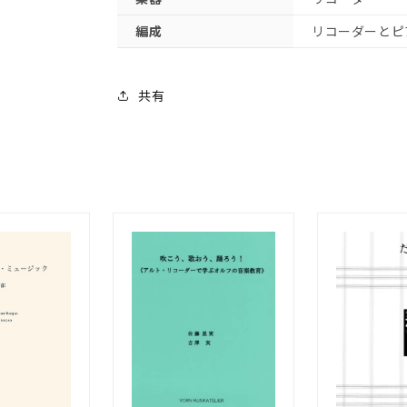
の
の
編成
リコーダーとピ
数
数
量
量
を
を
共有
減
増
ら
や
す
す