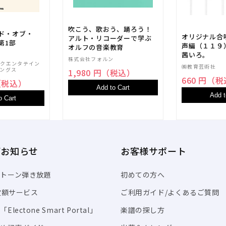
吹こう、歌おう、踊ろう！
ンド・オブ・
オリジナル合
アルト・リコーダーで学ぶ
第1部
声編（１１９
オルフの音楽教育
茜いろ。
株式会社フォルン
ックエンタテイン
㈱教育芸術社
ングス
1,980 円（税込）
660 円（
円（税込）
Add to Cart
Add t
o Cart
/お知らせ
お客様サポート
トーン弾き放題
初めての方へ
I定額サービス
ご利用ガイド/よくあるご質問
Electone Smart Portal」
楽譜の探し方