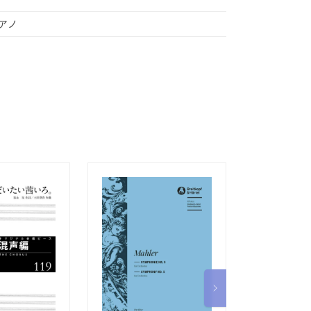
アノ
ぴあのどりー
ック（１）