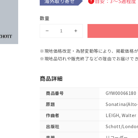
海外取り寄せ
目安：3～5週程度
数量
リ
リ
ー：
ー：
ソ
ソ
※現地価格改定・為替変動等により、掲載価格
ナ
ナ
※現地品切れや販売終了などの理由でお届けで
チ
チ
ネ
ネ
商品詳細
(Alto-
(Alto-
Rec/Fl,P)
Rec/Fl,P)
【輸
【輸
商品番号
GYW00066180
入：
入：
原題
Sonatina(Alto
リ
リ
コ
コ
作曲者
LEIGH, Walter
ー
ー
出版社
Schott/Londo
ダ
ダ
ー】
ー】
楽器
リコーダー