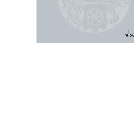
モ
ー
ダ
ル
で
メ
デ
ィ
ア
(1)
を
開
く