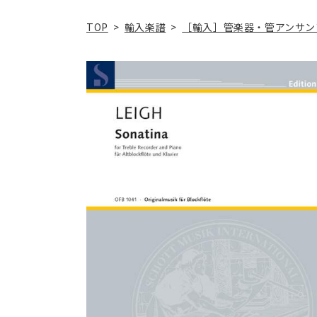
TOP
>
輸入楽譜
>
［輸入］管楽器・管アンサン
商品情
報にス
キップ