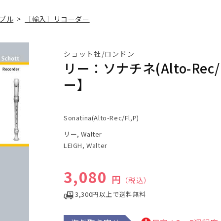
ブル
>
［輸入］リコーダー
ショット社/ロンドン
リー：ソナチネ(Alto-Rec
ー】
Sonatina(Alto-Rec/Fl,P)
リー, Walter
LEIGH, Walter
通常価格
3,080
円
（税込）
3,300円以上で送料無料