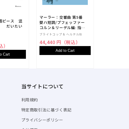
㈱GAKKEN
1,540 円
マーラー：交響曲 第5番
唱ピース 混
嬰ハ短調/プフェッファー
Add t
） だいたい
コルン＆リーデル編: 指揮
者用大型スコア 【輸入：
ブライトコップ & ヘルテル社
オーケストラ(スコア)】
44,440 円（税込）
税込）
Add to Cart
o Cart
当サイトについて
利用規約
特定商取引法に基づく表記
プライバシーポリシー