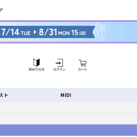
ロ
カ
グ
ー
イ
ト
ン
スト
MIDI