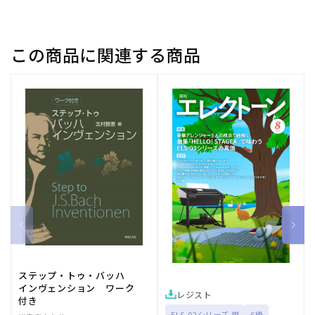
楽】
楽】
の
の
数
数
この商品に関連する商品
量
量
を
を
減
増
ら
や
す
す
ステップ・トゥ・バッハ
インヴェンション ワーク
レジスト
付き
ELS-02シリーズ 用
6級