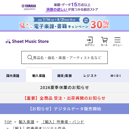
コンテ
ンツに
進む
カ
ー
ト
ロ
グ
イ
輸入楽譜
国内楽譜
雑貨/楽器
レジスト
MIDI
ン
2026夏季休業のお知らせ
【重要】全商品 受注・出荷再開のお知らせ
【お知らせ】デジタルデータ販売開始
TOP
>
輸入楽譜
>
［輸入］吹奏楽・バンド
>
［輸入］吹奏楽オリジナル作品