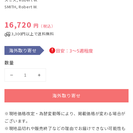
で
SMITH, Robert W.
メ
デ
ィ
通常価格
16,720
ア
円
（税込）
(1)
を
3,300円以上で送料無料
開
く
海外取り寄せ
目安：3～5週程度
数量
ス
ス
ミ
ミ
ス：
ス：
海外取り寄せ
伝
伝
説
説
※現地価格改定・為替変動等により、掲載価格が変わる場合が
の
の
ございます。
ア
ア
イ
イ
※現地品切れや販売終了などの理由でお届けできない可能性も