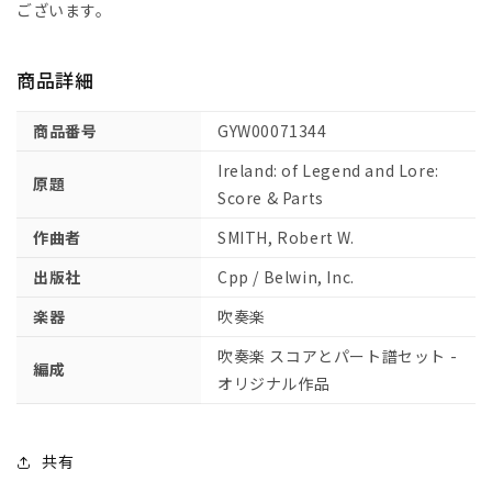
ル
ル
ございます。
ラ
ラ
ン
ン
商品詳細
ド:
ド:
ス
ス
商品番号
GYW00071344
コ
コ
ア
ア
Ireland: of Legend and Lore:
原題
と
と
Score & Parts
パ
パ
作曲者
SMITH, Robert W.
ー
ー
ト
ト
出版社
Cpp / Belwin, Inc.
譜
譜
楽器
吹奏楽
セ
セ
ッ
ッ
吹奏楽 スコアとパート譜セット -
編成
ト
ト
オリジナル作品
【輸
【輸
入：
入：
吹
吹
共有
奏
奏