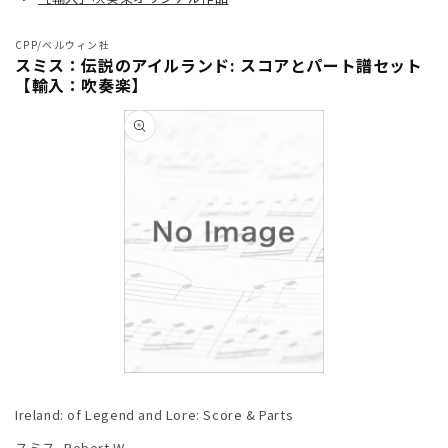
CPP/ベルウィン社
スミス：伝説のアイルランド: スコアとパート譜セット
【輸入：吹奏楽】
商品情
報にス
キップ
モ
ー
Ireland: of Legend and Lore: Score & Parts
ダ
ル
スミス, Robert W.