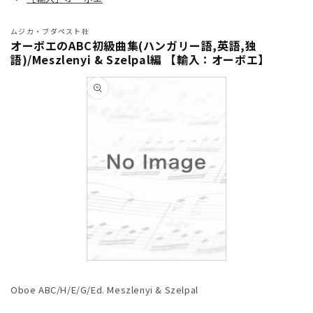
ムジカ・ブダペスト社
オーボエのABC初級曲集(ハンガリー語,英語,独
語)/Meszlenyi & Szelpal編 【輸入：オーボエ】
商品情
報にス
キップ
モ
ー
Oboe ABC/H/E/G/Ed. Meszlenyi & Szelpal
ダ
ル