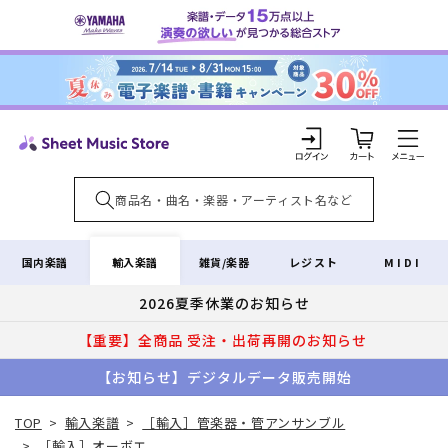
コンテ
ンツに
進む
カ
ー
ト
ロ
グ
イ
輸入楽譜
国内楽譜
雑貨/楽器
レジスト
MIDI
ン
2026夏季休業のお知らせ
【重要】全商品 受注・出荷再開のお知らせ
【お知らせ】デジタルデータ販売開始
TOP
>
輸入楽譜
>
［輸入］管楽器・管アンサンブル
>
［輸入］オーボエ