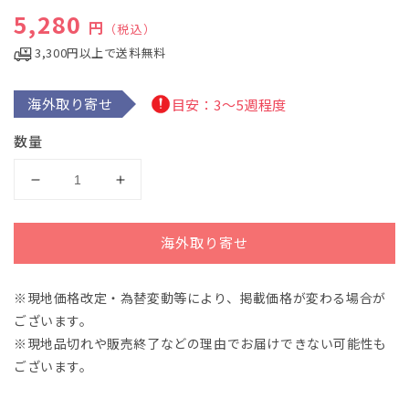
で
通常価格
5,280
メ
円
（税込）
デ
3,300円以上で送料無料
ィ
ア
(1)
を
海外取り寄せ
目安：3～5週程度
開
く
数量
オ
オ
ー
ー
ボ
ボ
海外取り寄せ
エ
エ
の
の
ABC
ABC
※現地価格改定・為替変動等により、掲載価格が変わる場合が
初
初
ございます。
級
級
※現地品切れや販売終了などの理由でお届けできない可能性も
曲
曲
ございます。
集
集
(ハ
(ハ