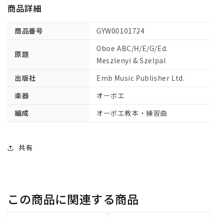
商品詳細
ン
ン
ガ
ガ
商品番号
GYW00101724
リ
リ
ー
ー
Oboe ABC/H/E/G/Ed.
原題
語,
語,
Meszlenyi & Szelpal
英
英
出版社
Emb Music Publisher Ltd.
語,
語,
独
独
楽器
オーボエ
語)/Meszlenyi
語)/Meszlenyi
編成
オーボエ教本・練習曲
&amp;
&amp;
Szelpal
Szelpal
編
編
【輸
【輸
共有
入：
入：
オ
オ
ー
ー
ボ
ボ
この商品に関連する商品
エ】
エ】
の
の