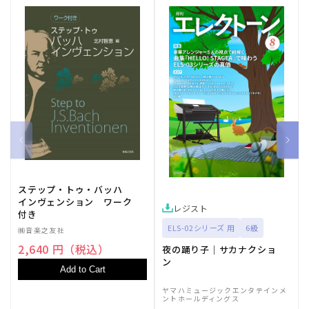
数
数
量
量
を
を
減
増
ら
や
す
す
ステップ・トゥ・バッハ
インヴェンション ワーク
レジスト
付き
ELS-02シリーズ 用
6級
㈱音楽之友社
2,640 円（税込）
夜の踊り子｜サカナクショ
ン
Add to Cart
ヤマハミュージックエンタテインメ
ントホールディングス