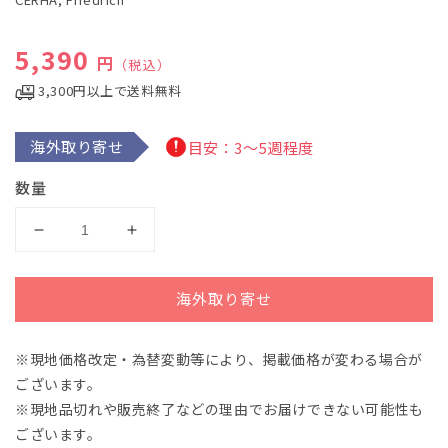
デ
ィ
通常価格
5,390
ア
円
（税込）
(1)
を
3,300円以上で送料無料
開
く
海外取り寄せ
目安：3～5週程度
数量
チ
チ
ェ
ェ
ル
ル
海外取り寄せ
ハ
ハ
(ツ
(ツ
※現地価格改定・為替変動等により、掲載価格が変わる場合が
ェ
ェ
ございます。
ル
ル
ハ)：
ハ)：
※現地品切れや販売終了などの理由でお届けできない可能性も
オ
オ
ございます。