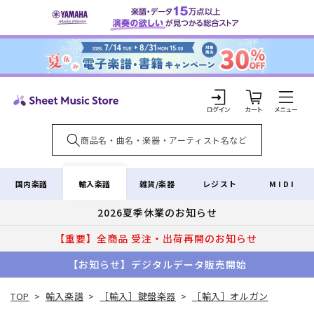
コンテ
ンツに
進む
カ
ー
ト
ロ
グ
イ
輸入楽譜
国内楽譜
雑貨/楽器
レジスト
MIDI
ン
2026夏季休業のお知らせ
【重要】全商品 受注・出荷再開のお知らせ
【お知らせ】デジタルデータ販売開始
TOP
>
輸入楽譜
>
［輸入］鍵盤楽器
>
［輸入］オルガン