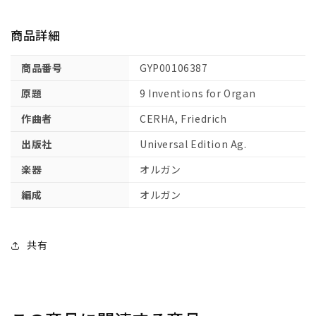
ル
ル
ガ
ガ
商品詳細
ン
ン
の
の
商品番号
GYP00106387
た
た
め
め
原題
9 Inventions for Organ
の
の
作曲者
CERHA, Friedrich
9
9
つ
つ
出版社
Universal Edition Ag.
の
の
楽器
オルガン
イ
イ
ン
ン
編成
オルガン
ヴ
ヴ
ェ
ェ
ン
ン
共有
シ
シ
ョ
ョ
ン
ン
集
集