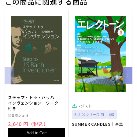
この商品に関連する商品
【輸
【輸
入：
入：
オ
オ
ル
ル
ガ
ガ
ン】
ン】
の
の
数
数
量
量
を
を
減
増
ら
や
す
す
ステップ・トゥ・バッハ
インヴェンション ワーク
レジスト
付き
ELS-02シリーズ 用
6級
㈱音楽之友社
2,640 円（税込）
SUMMER CANDLES｜杏里
Add to Cart