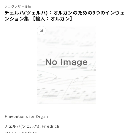
ウニヴァザール社
チェルハ(ツェルハ)：オルガンのための9つのインヴェ
ンション集 【輸入：オルガン】
商品情
報にス
キップ
モ
ー
9 Inventions for Organ
ダ
ル
チェルハ(ツェルハ), Friedrich
で
CERHA, Friedrich
メ