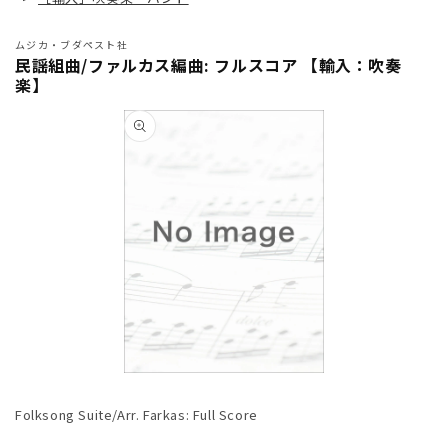
ムジカ・ブダペスト社
民謡組曲/ファルカス編曲: フルスコア 【輸入：吹奏
楽】
商品情
報にス
キップ
モ
ー
Folksong Suite/Arr. Farkas: Full Score
ダ
ル