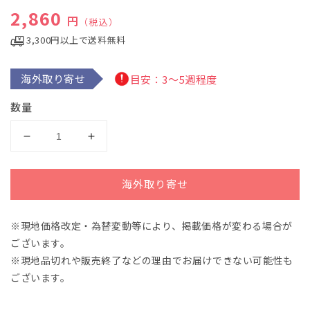
で
通常価格
2,860
メ
円
（税込）
デ
3,300円以上で送料無料
ィ
ア
(1)
を
海外取り寄せ
目安：3～5週程度
開
く
数量
民
民
謡
謡
組
組
海外取り寄せ
曲/
曲/
フ
フ
※現地価格改定・為替変動等により、掲載価格が変わる場合が
ァ
ァ
ございます。
ル
ル
カ
カ
※現地品切れや販売終了などの理由でお届けできない可能性も
ス
ス
ございます。
編
編
曲:
曲: