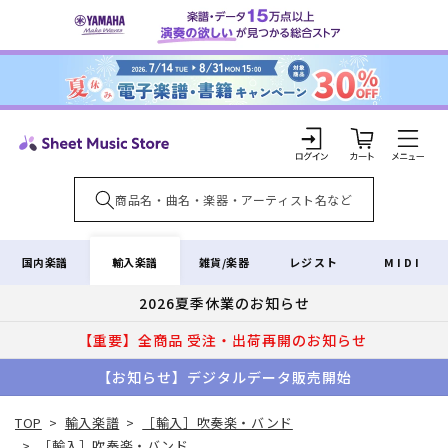
コンテ
ンツに
進む
カ
ー
ト
ロ
グ
イ
輸入楽譜
国内楽譜
雑貨/楽器
レジスト
MIDI
ン
2026夏季休業のお知らせ
【重要】全商品 受注・出荷再開のお知らせ
【お知らせ】デジタルデータ販売開始
TOP
>
輸入楽譜
>
［輸入］吹奏楽・バンド
>
［輸入］吹奏楽・バンド