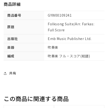
商品詳細
フ
フ
ル
ル
商品番号
GYW00109241
ス
ス
コ
コ
Folksong Suite/Arr. Farkas:
原題
ア
ア
Full Score
【輸
【輸
出版社
Emb Music Publisher Ltd.
入：
入：
吹
吹
楽器
吹奏楽
奏
奏
編成
吹奏楽 フル・スコア(総譜)
楽】
楽】
の
の
数
数
共有
量
量
を
を
減
増
ら
や
この商品に関連する商品
す
す