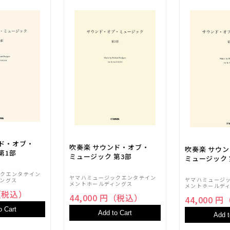
ド
ド
付)
付)
【輸
【輸
入：
入：
サ
サ
ク
ク
ソ
ソ
フ
フ
ォ
ォ
ン】
ン】
の
の
数
数
ンド・オブ・
吹奏楽 サウンド・オブ・
吹奏楽 サウ
量
量
第1部
ミュージック 第3部
ミュージック 
を
を
ックエンタテイン
減
増
ヤマハミュージックエンタテイン
ヤマハミュージ
ングス
メントホールディングス
メントホールデ
ら
や
円（税込）
44,000 円（税込）
44,000 
す
す
o Cart
Add to Cart
Add t