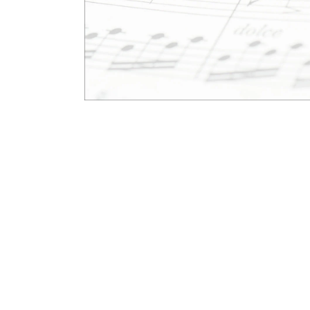
モ
ー
ダ
ル
で
メ
デ
ィ
ア
(1)
を
開
く