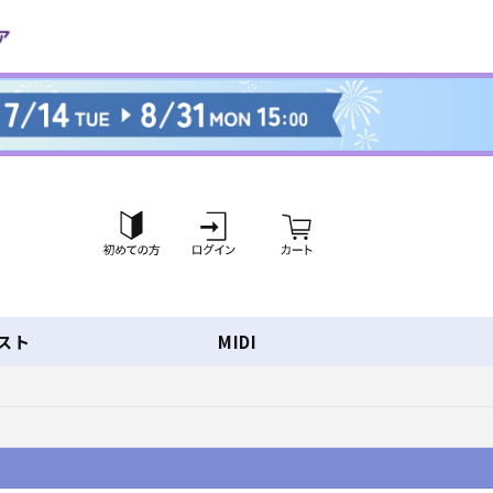
ロ
カ
グ
ー
イ
ト
ン
スト
MIDI