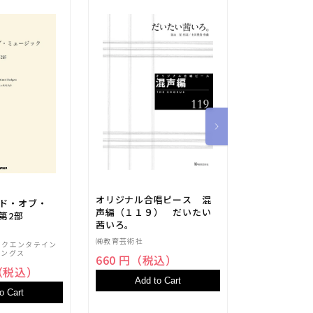
マーラー：交
オリジナル合唱ピース 混
ンド・オブ・
嬰ハ短調/プ
声編（１１９） だいたい
第2部
コルン＆リーデ
茜いろ。
者用大型スコ
ブライトコップ 
オーケストラ
㈱教育芸術社
ックエンタテイン
44,440 
ィングス
660 円（税込）
円（税込）
Add t
Add to Cart
o Cart