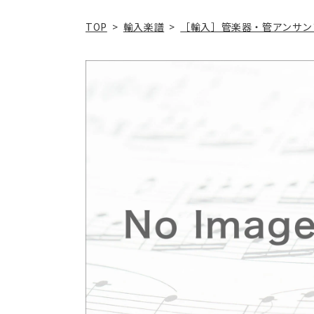
TOP
>
輸入楽譜
>
［輸入］管楽器・管アンサン
商品情
報にス
キップ