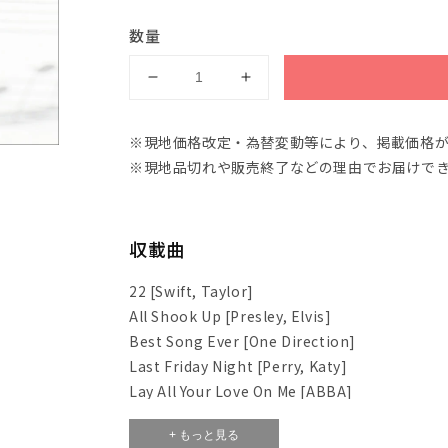
数量
ア
ア
ル
ル
ト・
ト・
※現地価格改定・為替変動等により、掲載価格
サ
サ
※現地品切れや販売終了などの理由でお届けで
ク
ク
ソ
ソ
フ
フ
収載曲
ォ
ォ
ン
ン
22 [Swift, Taylor]
小
小
All Shook Up [Presley, Elvis]
品
品
Best Song Ever [One Direction]
集
集
Last Friday Night [Perry, Katy]
グ
グ
Lay All Your Love On Me [ABBA]
レ
レ
Love Is All Around [Wet Wet Wet]
ー
ー
+ もっと見る
Make You Feel My Love [Adele]
ド
ド