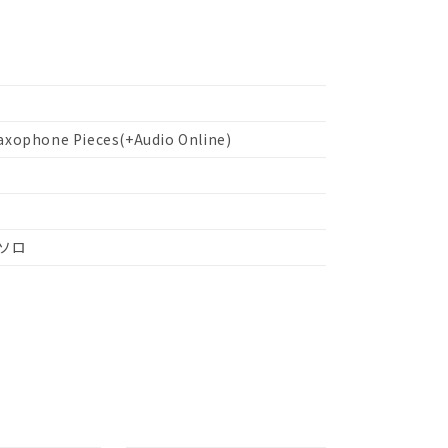
lera, Christina]
Saxophone Pieces(+Audio Online)
ソロ