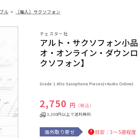
ブル
>
［輸入］サクソフォン
チェスター社
アルト・サクソフォン小品集
オ・オンライン・ダウンロ
クソフォン】
Grade 1 Alto Saxophone Pieces(+Audio Online)
通常価格
2,750
円
（税込）
3,300円以上で送料無料
海外取り寄せ
目安：3～5週程度