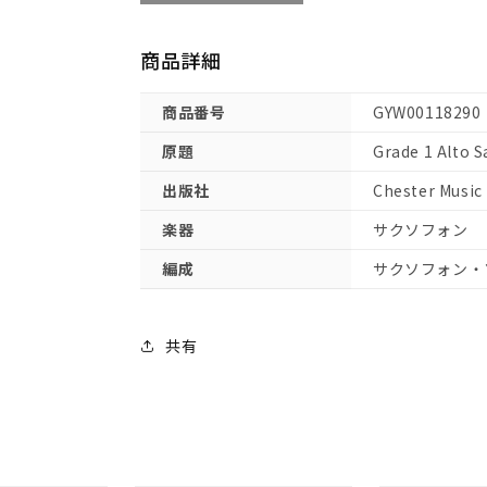
My Way [Sinatra, Frank]
1(オ
1(オ
Say Something [A Great Big World feat. Agui
ー
ー
商品詳細
A Sky Full Of Stars [Coldplay]
デ
デ
Somethin' Stupid [Frank & Nancy Sinatra]
ィ
ィ
商品番号
GYW00118290
Somewhere Only We Know [Allen, Lily]
オ・
オ・
原題
Grade 1 Alto 
Stay [Rihanna feat. Mikky Ekko]
オ
オ
A Thousand Years [Perri, Christina]
ン
ン
出版社
Chester Music
ラ
ラ
Yesterday [Beatles, The]
楽器
サクソフォン
イ
イ
ン・
ン・
編成
サクソフォン・
ダ
ダ
ウ
ウ
ン
ン
共有
ロ
ロ
ー
ー
ド
ド
カ
カ
ー
ー