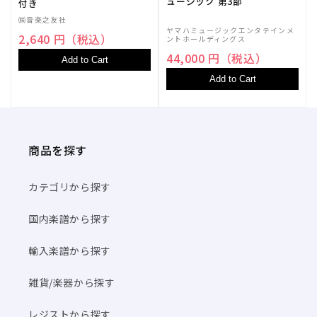
を
を
ュージック 第3部
付き
減
増
㈱音楽之友社
ヤマハミュージックエンタテインメ
ら
や
2,640 円（税込）
ントホールディングス
す
す
44,000 円（税込）
Add to Cart
Add to Cart
商品を探す
カテゴリから探す
国内楽譜から探す
輸入楽譜から探す
雑貨/楽器から探す
レジストから探す