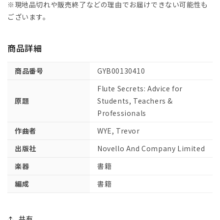
イ
イ
※現地品切れや販売終了などの理由でお届けできない可能性も
の
の
ございます。
「フ
「フ
ル
ル
商品詳細
ー
ー
ト
ト
商品番号
GYB00130410
の
の
秘
秘
Flute Secrets: Advice for
密」:
密」:
原題
Students, Teachers &
生
生
Professionals
徒、
徒、
作曲者
WYE, Trevor
指
指
導
導
出版社
Novello And Company Limited
者
者
楽器
書籍
と
と
プ
プ
編成
書籍
ロ
ロ
奏
奏
者
者
共有