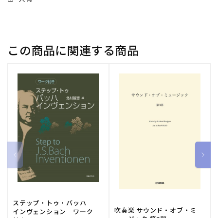
の
の
た
た
め
め
の
の
この商品に関連する商品
ア
ア
ド
ド
ヴ
ヴ
ァ
ァ
イ
イ
ス
ス
集
集
【輸
【輸
入：
入：
書
書
籍】
籍】
の
の
数
数
ステップ・トゥ・バッハ
量
量
吹奏楽 サウンド・オブ・ミ
インヴェンション ワーク