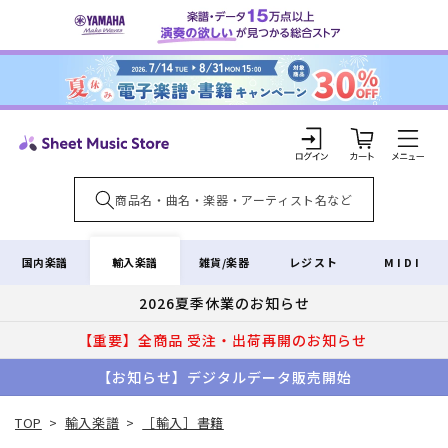
コンテ
ンツに
進む
カ
ー
ト
ロ
グ
イ
輸入楽譜
国内楽譜
雑貨/楽器
レジスト
MIDI
ン
2026夏季休業のお知らせ
【重要】全商品 受注・出荷再開のお知らせ
【お知らせ】デジタルデータ販売開始
TOP
>
輸入楽譜
>
［輸入］書籍