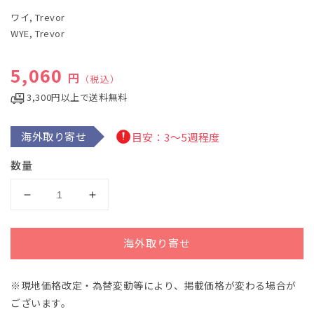
ル
ワイ, Trevor
で
WYE, Trevor
メ
デ
ィ
通常価格
5,060
ア
円
（税込）
(1)
を
3,300円以上で送料無料
開
く
海外取り寄せ
目安：3～5週程度
数量
ワ
ワ
イ：
イ：
ト
ト
海外取り寄せ
レ
レ
バ
バ
※現地価格改定・為替変動等により、掲載価格が変わる場合が
ー・
ー・
ございます。
ワ
ワ