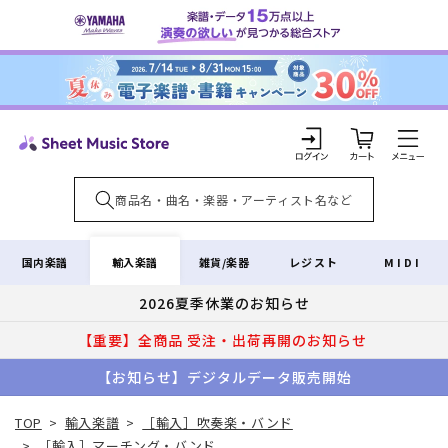
コンテ
ンツに
進む
カ
ー
ト
ロ
グ
イ
輸入楽譜
国内楽譜
雑貨/楽器
レジスト
MIDI
ン
2026夏季休業のお知らせ
【重要】全商品 受注・出荷再開のお知らせ
【お知らせ】デジタルデータ販売開始
TOP
>
輸入楽譜
>
［輸入］吹奏楽・バンド
>
［輸入］マーチング・バンド