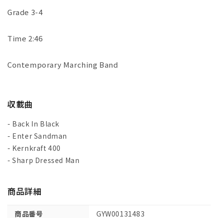
2
2
Grade 3-4
巻/
巻/
マ
マ
Time 2:46
ー
ー
チ
チ
Contemporary Marching Band
ン
ン
グ
グ
バ
バ
ン
ン
収載曲
ド
ド
- Back In Black
用
用
- Enter Sandman
編
編
- Kernkraft 400
曲/
曲/
マ
マ
- Sharp Dressed Man
ー
ー
サ
サ
商品詳細
編:
編:
ス
ス
商品番号
GYW00131483