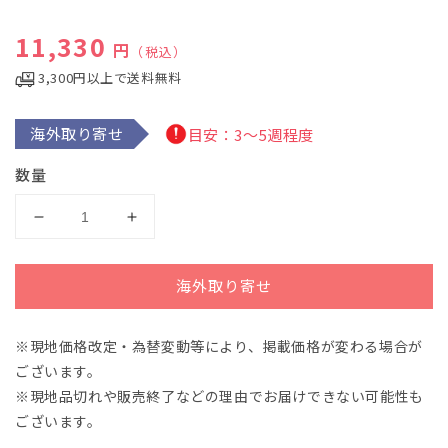
ル
で
通常価格
11,330
メ
円
（税込）
デ
3,300円以上で送料無料
ィ
ア
(1)
を
海外取り寄せ
目安：3～5週程度
開
く
数量
ス
ス
タ
タ
ジ
ジ
海外取り寄せ
ア
ア
ム・
ム・
※現地価格改定・為替変動等により、掲載価格が変わる場合が
ジ
ジ
ございます。
ャ
ャ
ム
ム
※現地品切れや販売終了などの理由でお届けできない可能性も
ズ
ズ
ございます。
第
第