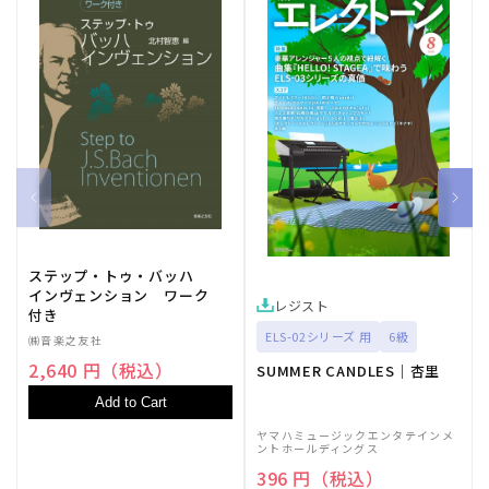
量
量
を
を
減
増
ら
や
す
す
ステップ・トゥ・バッハ
インヴェンション ワーク
レジスト
付き
ELS-02シリーズ 用
6級
㈱音楽之友社
2,640 円（税込）
SUMMER CANDLES｜杏里
Add to Cart
ヤマハミュージックエンタテインメ
ントホールディングス
396 円（税込）