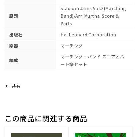
コ
コ
ア
ア
Stadium Jams Vol.2(Marching
と
と
原題
Band)/Arr. Murtha: Score &
パ
パ
Parts
ー
ー
出版社
Hal Leonard Corporation
ト
ト
譜
譜
楽器
マーチング
セ
セ
マーチング・バンド スコアとパ
ッ
ッ
編成
ート譜セット
ト
ト
【輸
【輸
入：
入：
共有
マ
マ
ー
ー
チ
チ
ン
ン
この商品に関連する商品
グ】
グ】
の
の
数
数