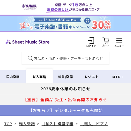
コンテ
ンツに
進む
カ
ー
ト
ロ
グ
イ
輸入楽譜
国内楽譜
雑貨/楽器
レジスト
MIDI
ン
2026夏季休業のお知らせ
【重要】全商品 受注・出荷再開のお知らせ
【お知らせ】デジタルデータ販売開始
TOP
>
輸入楽譜
>
［輸入］鍵盤楽器
>
［輸入］ピアノ