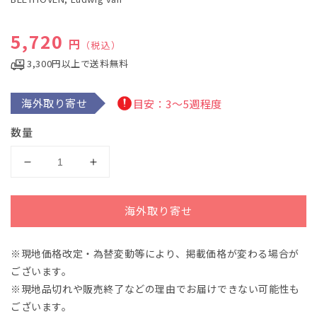
デ
ィ
通常価格
5,720
ア
円
（税込）
(1)
を
3,300円以上で送料無料
開
く
海外取り寄せ
目安：3～5週程度
数量
ベ
ベ
ー
ー
ト
ト
海外取り寄せ
ー
ー
ヴ
ヴ
※現地価格改定・為替変動等により、掲載価格が変わる場合が
ェ
ェ
ございます。
ン：
ン：
3
3
※現地品切れや販売終了などの理由でお届けできない可能性も
つ
つ
ございます。