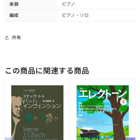
ピ
ピ
楽器
ピアノ
ア
ア
編成
ピアノ・ソロ
ノ】
ノ】
の
の
数
数
共有
量
量
を
を
減
増
ら
や
この商品に関連する商品
す
す