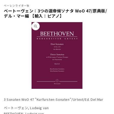
ベーレンライター社
ベートーヴェン：3つの選帝候ソナタ WoO 47/原典版/
デル・マー編 【輸入：ピアノ】
商品情
報にス
キップ
モ
ー
3 Sonaten WoO 47 "Kurfursten-Sonaten"/Urtext/Ed. Del Mar
ダ
ル
ベートーヴェン, Ludwig van
で
BEETHOVEN, Ludwig van
メ