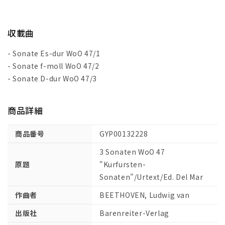
の
の
選
選
帝
帝
収載曲
候
候
ソ
ソ
- Sonate Es-dur WoO 47/1
ナ
ナ
- Sonate f-moll WoO 47/2
タ
タ
- Sonate D-dur WoO 47/3
WoO
WoO
47/
47/
原
原
商品詳細
典
典
版/
版/
商品番号
GYP00132228
デ
デ
3 Sonaten WoO 47
ル・
ル・
原題
"Kurfursten-
マ
マ
Sonaten"/Urtext/Ed. Del Mar
ー
ー
編
編
作曲者
BEETHOVEN, Ludwig van
【輸
【輸
出版社
Barenreiter-Verlag
入：
入：