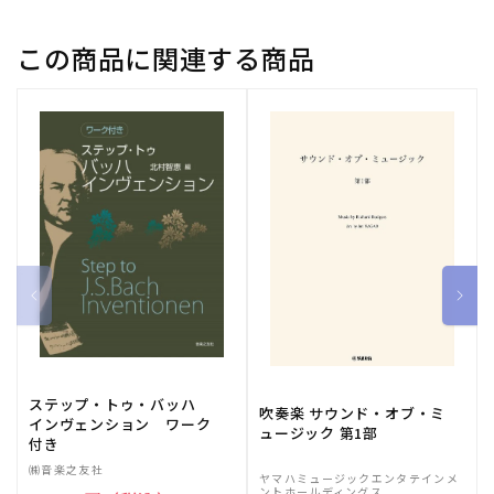
入：
入：
ヴ
ヴ
この商品に関連する商品
ォ
ォ
ー
ー
カ
カ
ル】
ル】
の
の
数
数
量
量
を
を
減
増
ら
や
す
す
ステップ・トゥ・バッハ
吹奏楽 サウンド・オブ・ミ
インヴェンション ワーク
ュージック 第1部
付き
㈱音楽之友社
ヤマハミュージックエンタテインメ
ントホールディングス