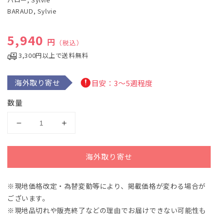
で
BARAUD, Sylvie
メ
デ
ィ
通常価格
5,940
ア
円
（税込）
(1)
を
3,300円以上で送料無料
開
く
海外取り寄せ
目安：3～5週程度
数量
バ
バ
ロ
ロ
ー：
ー：
海外取り寄せ
初
初
歩
歩
※現地価格改定・為替変動等により、掲載価格が変わる場合が
の
の
ございます。
演
演
奏
奏
※現地品切れや販売終了などの理由でお届けできない可能性も