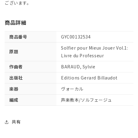
の
の
ございます。
た
た
め
め
商品詳細
の
の
ソ
ソ
商品番号
GYC00132534
ル
ル
フ
フ
Solfier pour Mieux Jouer Vol.1:
原題
ェ
ェ
Livre du Professeur
ー
ー
作曲者
BARAUD, Sylvie
ジ
ジ
ュ
ュ
出版社
Editions Gerard Billaudot
第
第
楽器
ヴォーカル
1
1
巻:
巻:
編成
声楽教本/ソルフェージュ
指
指
導
導
者
者
共有
用
用
【輸
【輸