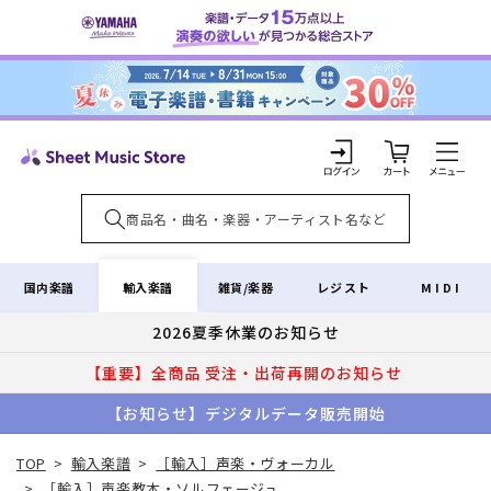
コンテ
ンツに
進む
カ
ー
ト
ロ
グ
イ
輸入楽譜
国内楽譜
雑貨/楽器
レジスト
MIDI
ン
2026夏季休業のお知らせ
【重要】全商品 受注・出荷再開のお知らせ
【お知らせ】デジタルデータ販売開始
TOP
>
輸入楽譜
>
［輸入］声楽・ヴォーカル
>
［輸入］声楽教本・ソルフェージュ