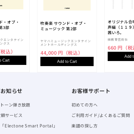
オリジナル合
ンド・オブ・
吹奏楽 サウンド・オブ・
声編（１１９
第3部
ミュージック 第2部
茜いろ。
㈱教育芸術社
ックエンタテイン
ヤマハミュージックエンタテイン
ングス
メントホールディングス
660 円（
円（税込）
44,000 円（税込）
Add t
o Cart
Add to Cart
/お知らせ
お客様サポート
トーン弾き放題
初めての方へ
I定額サービス
ご利用ガイド/よくあるご質問
Electone Smart Portal」
楽譜の探し方