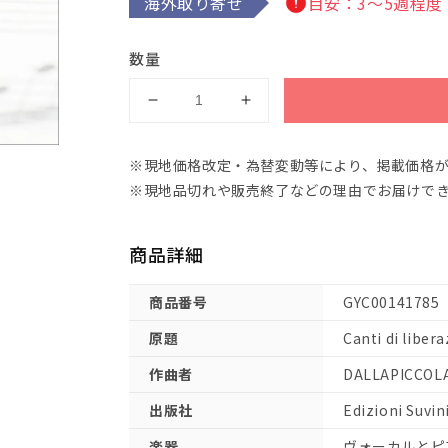
海外取り寄せ
目安：3～5週程度
数量
ダ
ダ
ッ
ッ
ラ
ラ
※現地価格改定・為替変動等により、掲載価格
ピ
ピ
※現地品切れや販売終了などの理由でお届けで
ッ
ッ
コ
コ
商品詳細
ラ：
ラ：
解
解
商品番号
GYC00141785
放
放
の
の
原題
Canti di liber
歌
歌
作曲者
DALLAPICCOLA,
【輸
【輸
入：
入：
出版社
Edizioni Suvin
ヴ
ヴ
楽器
ヴォーカルとピ
ォ
ォ