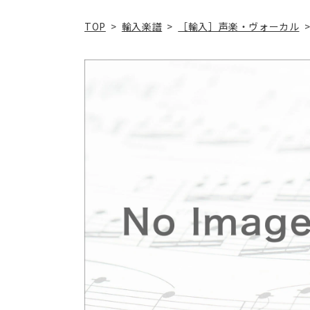
TOP
>
輸入楽譜
>
［輸入］声楽・ヴォーカル
商品情
報にス
キップ