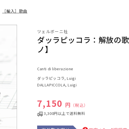
>
［輸入］歌曲
ツェルボーニ社
ダッラピッコラ：解放の歌
ノ】
Canti di liberazione
ダッラピッコラ, Luigi
DALLAPICCOLA, Luigi
通常価格
7,150
円
（税込）
3,300円以上で送料無料