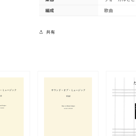
ー
ー
編成
歌曲
カ
カ
ル
ル
と
と
共有
ピ
ピ
ア
ア
ノ】
ノ】
の
の
数
数
量
量
を
を
減
増
ら
や
す
す