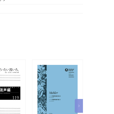
ぴあのどりー
ック（１）