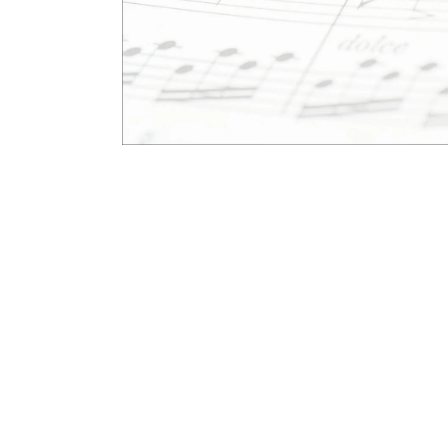
モ
ー
ダ
ル
で
メ
デ
ィ
ア
(1)
を
開
く