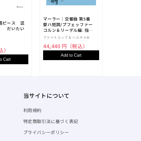
㈱GAKKEN
1,540 円
マーラー：交響曲 第5番
唱ピース 混
嬰ハ短調/プフェッファー
Add t
） だいたい
コルン＆リーデル編: 指揮
者用大型スコア 【輸入：
ブライトコップ & ヘルテル社
オーケストラ(スコア)】
44,440 円（税込）
税込）
Add to Cart
o Cart
当サイトについて
利用規約
特定商取引法に基づく表記
プライバシーポリシー