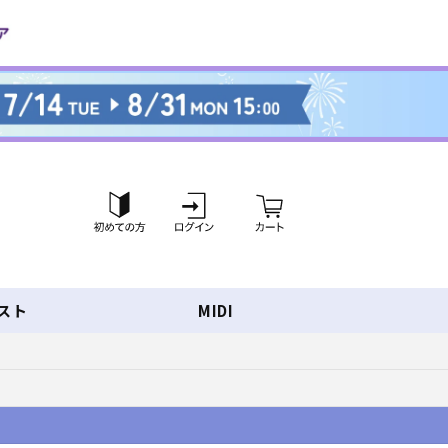
ロ
カ
グ
ー
イ
ト
ン
スト
MIDI