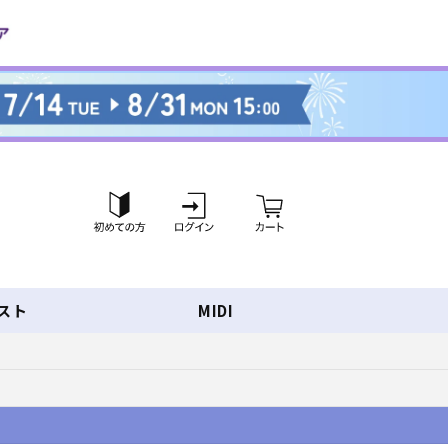
ロ
カ
グ
ー
イ
ト
ン
スト
MIDI