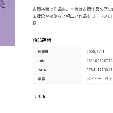
裕
裕
古関裕而の作品集。本書は古関作品の歴史
而
而
応援歌や校歌など幅広い作品をコードメロ
作
作
録。
品
品
集
集
の
の
商品詳細
数
数
量
量
発売日
2008/8/11
を
を
減
増
JAN
451100506739
ら
や
ISBN
978411773011
す
す
楽器
ポピュラーヴォ
共有