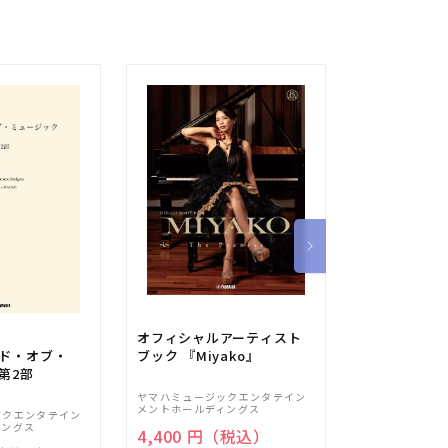
オフィシャルアーティスト
オリジナル合
ンド・オブ・
ブック 『Miyako』
声編（１１９
第2部
茜いろ。
ヤマハミュージックエンタテイン
メントホールディングス
㈱教育芸術社
ックエンタテイン
ィングス
4,400 円（税込）
660 円（