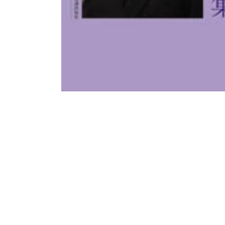
モ
ー
ダ
ル
で
メ
デ
ィ
ア
(1)
を
開
く