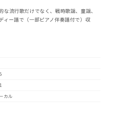
的な流行歌だけでなく、戦時歌謡、童謡、
ディー譜で（一部ピアノ伴奏譜付で）収
5
1
ーカル