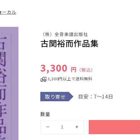
ォーカル
（株）全音楽譜出版社
古関裕而作品集
通常価格
3,300
円
（税込）
3,300円以上で送料無料
目安：7～14日
取り寄せ
数量
古
古
関
関