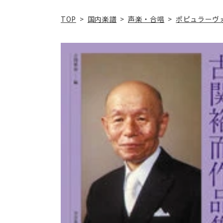
TOP
>
国内楽譜
>
声楽・合唱
>
ポピュラーヴ
商品情
報にス
キップ