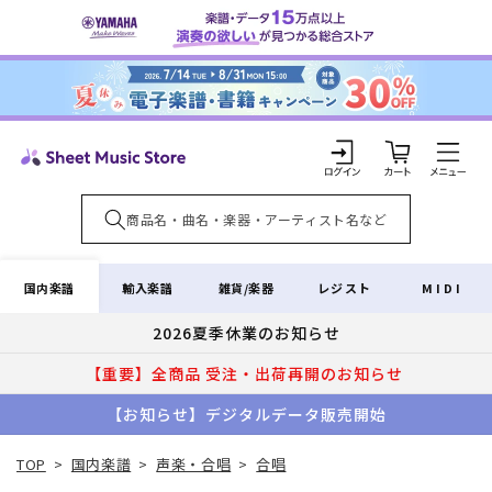
コンテ
ンツに
進む
カ
ー
ト
ロ
グ
イ
国内楽譜
輸入楽譜
雑貨/楽器
レジスト
MIDI
ン
2026夏季休業のお知らせ
【重要】全商品 受注・出荷再開のお知らせ
【お知らせ】デジタルデータ販売開始
TOP
>
国内楽譜
>
声楽・合唱
>
合唱