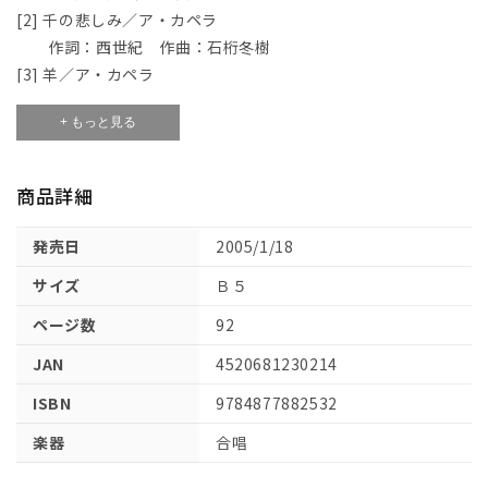
[2] 千の悲しみ／ア・カペラ
ン
ン
ク
ク
作詞：西世紀 作曲：石桁冬樹
ー
ー
[3] 羊／ア・カペラ
ル
ル
作詞：堀真由美 作曲：大熊崇子
用
用
+ もっと見る
[4] 何億もの昼と何億もの夜を越えて／ア・カペラ
合
合
作詞：平野祐香里 作曲：鹿谷美緒子
唱
唱
[5] 美しいあしたを／女声三部
商品詳細
曲
曲
作詞：橋爪文 作曲：加賀清孝
集
集
[6] 雪の日に（２００１年改訂版）／女声三部
発売日
2005/1/18
女
女
作詞：川口静代 作曲：橋本祥路
声
声
サイズ
Ｂ５
[7] 古より（いにしえより）／女声三部
編
編
作詞：平野祐香里 作曲：大澤徹訓
ページ数
92
の
の
[8] 風景 純銀もざいく／女声三部
数
数
JAN
4520681230214
作詞：谷川俊太郎 作曲：長谷部匡俊
量
量
[9] 美しい夏の朝に／女声三部
ISBN
9784877882532
を
を
作詞：谷川俊太郎 作曲：長谷部匡俊
減
増
楽器
合唱
[10] 神の生誕／女声三部
ら
や
作詞：大岡信 作曲：横山潤子