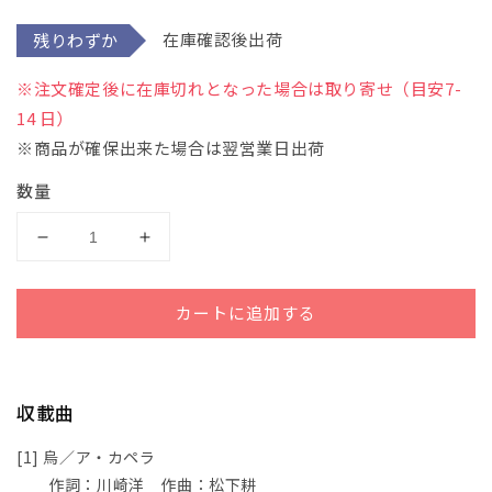
デ
在庫確認後出荷
残りわずか
ィ
ア
(1)
※注文確定後に在庫切れとなった場合は取り寄せ（目安7-
を
開
14 日）
く
※商品が確保出来た場合は翌営業日出荷
数量
中
中
学
学
生
生
カートに追加する
の
の
た
た
め
め
の
の
収載曲
音
音
[1] 烏／ア・カペラ
楽
楽
作詞：川崎洋 作曲：松下耕
コ
コ