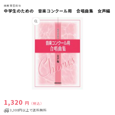
㈱教育芸術社
中学生のための 音楽コンクール用 合唱曲集 女声編
商品情
報にス
キップ
モ
ー
通常価格
1,320
ダ
円
（税込）
ル
3,300円以上で送料無料
で
メ