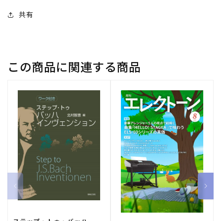
す
す
[11] 風が強い地球は誰かの凧のようだ／女声三部
共有
作詞：谷川俊太郎 作曲：長谷部匡俊
この商品に関連する商品