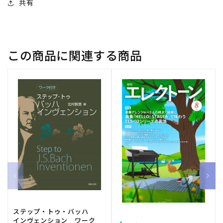
共有
ｕ
ｕ
ｔ
ｔ
ｉ
ｉ
ｆ
ｆ
この商品に関連する商品
ｕ
ｕ
ｌ
ｌ
Ｗ
Ｗ
ｏ
ｏ
ｒ
ｒ
ｌ
ｌ
ｄ
ｄ
／
／
宇
宇
多
多
田
田
ヒ
ヒ
カ
カ
ステップ・トゥ・バッハ
ル
ル
インヴェンション ワーク