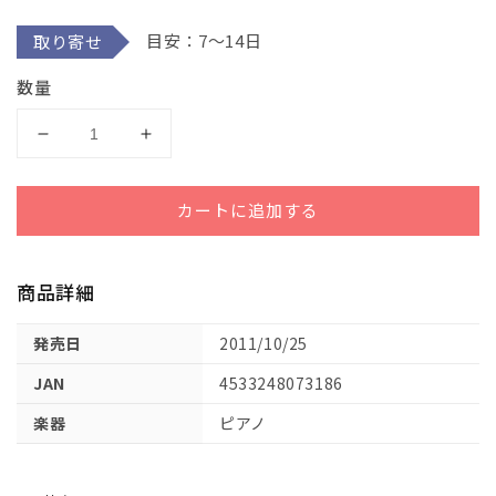
デ
目安：7～14日
取り寄せ
ィ
ア
(1)
数量
を
開
く
Ｌ
Ｌ
Ｐ
Ｐ
Ｓ
Ｓ
カートに追加する
６
６
２
２
４
４
商品詳細
ピ
ピ
ア
ア
発売日
2011/10/25
ノ
ノ
JAN
4533248073186
ソ
ソ
ロ
ロ
楽器
ピアノ
Ｂ
Ｂ
ｅ
ｅ
ａ
ａ