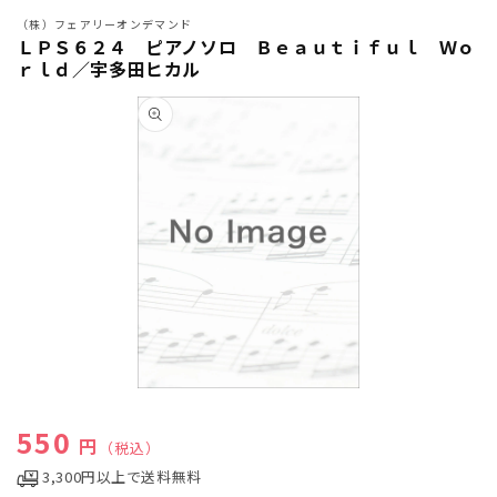
（株）フェアリーオンデマンド
ＬＰＳ６２４ ピアノソロ Ｂｅａｕｔｉｆｕｌ Ｗｏ
ｒｌｄ／宇多田ヒカル
商品情
報にス
キップ
モ
ー
通常価格
550
ダ
円
（税込）
ル
3,300円以上で送料無料
で
メ