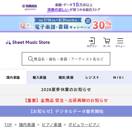
コンテ
ンツに
進む
カ
ー
ト
ロ
グ
イ
国内楽譜
輸入楽譜
雑貨/楽器
レジスト
MIDI
ン
2026夏季休業のお知らせ
【重要】全商品 受注・出荷再開のお知らせ
【お知らせ】デジタルデータ販売開始
TOP
>
国内楽譜
>
ピアノ楽譜
>
ポピュラーピアノ