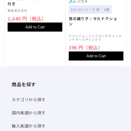
の
の
レジスト
付き
数
数
ELS-02シリーズ 用
6級
㈱音楽之友社
量
量
2,640 円（税込）
夜の踊り子｜サカナクショ
を
を
ン
Add to Cart
減
増
ら
や
ヤマハミュージックエンタテインメ
ントホールディングス
す
す
396 円（税込）
Add to Cart
商品を探す
カテゴリから探す
国内楽譜から探す
輸入楽譜から探す