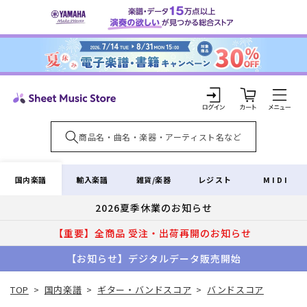
コンテ
ンツに
進む
カ
ー
ト
ロ
グ
イ
国内楽譜
輸入楽譜
雑貨/楽器
レジスト
MIDI
ン
2026夏季休業のお知らせ
【重要】全商品 受注・出荷再開のお知らせ
【お知らせ】デジタルデータ販売開始
TOP
>
国内楽譜
>
ギター・バンドスコア
>
バンドスコア