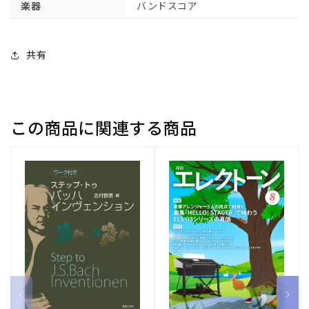
ア
ア
楽器
バンドスコア
ヴ
ヴ
ィ
ィ
ー
ー
共有
ナ
ナ
ス
ス
と
と
ジ
ジ
この商品に関連する商品
ー
ー
ザ
ザ
ス
ス
／
／
や
や
く
く
し
し
ま
ま
る
る
え
え
つ
つ