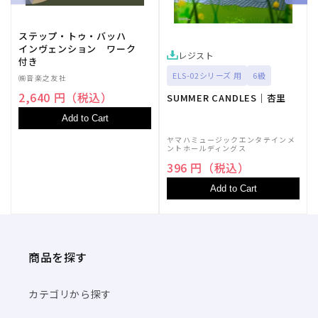
こ
こ
の
の
ステップ・トゥ・バッハ
数
数
インヴェンション ワーク
レジスト
量
量
付き
を
を
ELS-02シリーズ 用
6級
㈱音楽之友社
減
増
2,640 円（税込）
SUMMER CANDLES｜杏里
ら
や
Add to Cart
す
す
ヤマハミュージックエンタテインメ
ントホールディングス
396 円（税込）
Add to Cart
商品を探す
カテゴリから探す