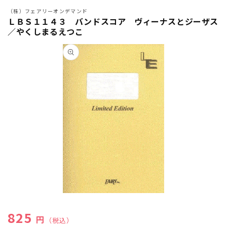
（株）フェアリーオンデマンド
ＬＢＳ１１４３ バンドスコア ヴィーナスとジーザス
／やくしまるえつこ
商品情
報にス
キップ
モ
ー
通常価格
825
ダ
円
（税込）
ル