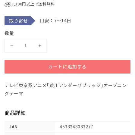
3,300円以上で送料無料
で
メ
デ
目安：7～14日
取り寄せ
ィ
ア
(1)
数量
を
開
く
Ｌ
Ｌ
Ｂ
Ｂ
Ｓ
Ｓ
カートに追加する
１
１
１
１
テレビ東京系アニメ｢荒川アンダーザブリッジ｣オープニン
４
４
３
３
グテーマ
バ
バ
ン
ン
商品詳細
ド
ド
ス
ス
JAN
4533248083277
コ
コ