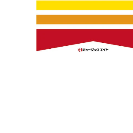
モ
ー
ダ
ル
で
メ
デ
ィ
ア
(1)
を
開
く