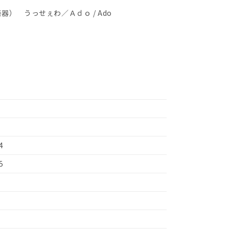
） うっせぇわ／Ａｄｏ / Ado
4
5