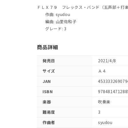
ＦＬＸ７９ フレックス・バンド（五声部＋打楽器
作曲: syudou
編曲: 山里佐和子
グレード: 3
商品詳細
発売日
2021/4/8
サイズ
Ａ４
JAN
453333269079
ISBN
978481471288
楽器
吹奏楽
難易度
3
作曲者
syudou