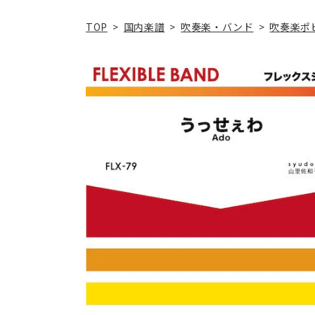
TOP
>
国内楽譜
>
吹奏楽・バンド
>
吹奏楽ポ
商品情
報にス
キップ