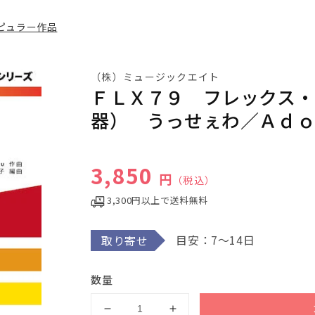
ピュラー作品
（株）ミュージックエイト
ＦＬＸ７９ フレックス
器） うっせぇわ／Ａｄ
通常価格
3,850
円
（税込）
3,300円以上で送料無料
目安：7～14日
取り寄せ
数量