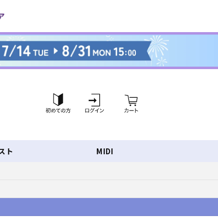
ロ
カ
グ
ー
イ
ト
ン
スト
MIDI