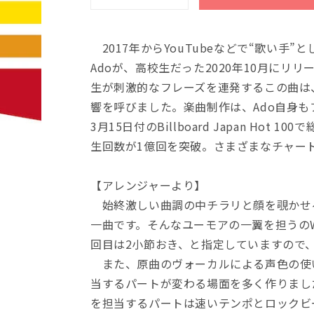
Ｆ
Ｆ
Ｌ
Ｌ
Ｘ
Ｘ
2017年からYouTubeなどで“歌い手
７
７
Adoが、高校生だった2020年10月にリ
９
９
生が刺激的なフレーズを連発するこの曲は
フ
フ
レ
レ
響を呼びました。楽曲制作は、Ado自身もファ
ッ
ッ
3月15日付のBillboard Japan Hot 
ク
ク
生回数が1億回を突破。さまざまなチャート
ス・
ス・
バ
バ
【アレンジャーより】
ン
ン
始終激しい曲調の中チラリと顔を覗かせ
ド
ド
（五
（五
一曲です。そんなユーモアの一翼を担うのWoo
声
声
回目は2小節おき、と指定していますので
部
部
また、原曲のヴォーカルによる声色の使
＋
＋
当するパートが変わる場面を多く作りまし
打
打
を担当するパートは速いテンポとロックビ
楽
楽