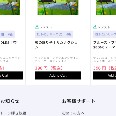
レジスト
レジスト
 用
6級
ELS-02シリーズ 用
6級
ELS-02シリー
NDLES｜杏
夜の踊り子｜サカナクショ
ブルース・ブ
ン
2000のテーマ
ックエンタテイン
ヤマハミュージックエンタテイン
ヤマハミュージ
ングス
メントホールディングス
メントホールデ
税込）
396 円（税込）
396 円（
o Cart
Add to Cart
Add t
/お知らせ
お客様サポート
トーン弾き放題
初めての方へ