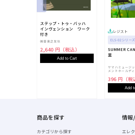
ステップ・トゥ・バッハ
インヴェンション ワーク
レジスト
付き
ELS-02シリーズ
㈱音楽之友社
2,640 円（税込）
SUMMER CA
里
Add to Cart
ヤマハミュージ
メントホールディ
396 円（
Add t
商品を探す
情報
カテゴリから探す
エレク