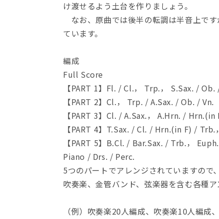
け渡せるよう土台を作りましょう。
器）
器）
う
う
なお、原曲では後半の転調は半音上です
っ
っ
ています。
せ
せ
ぇ
ぇ
編成
わ
わ
Full Score
／
／
【PART 1】Fl. / Cl.， Trp.， S.Sax. / Ob. /
Ａ
Ａ
ｄ
ｄ
【PART 2】Cl.， Trp. / A.Sax. / Ob. / Vn.
ｏ
ｏ
【PART 3】Cl. / A.Sax.， A.Hrn. / Hrn.(in F)
の
の
【PART 4】T.Sax. / Cl. / Hrn.(in F) / Trb
数
数
【PART 5】B.Cl. / Bar.Sax. / Trb.， Euph.
量
量
Piano / Drs. / Perc.
を
を
5つのパートでアレンジされていますので
減
増
ら
や
吹奏楽、金管バンド、弦楽器を含む各種ア
す
す
（例）吹奏楽20人編成、吹奏楽10人編成