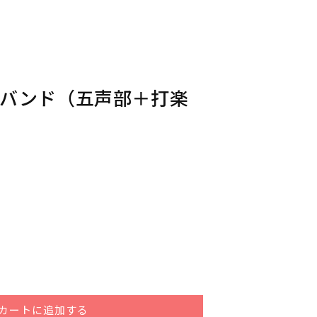
・バンド（五声部＋打楽
ｏ
カートに追加する