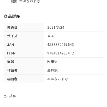
編曲: 本澤なおゆき
ｌ
ｌ
髭
髭
商品詳細
男
男
ｄ
ｄ
発売日
2021/3/24
ｉ
ｉ
ｓ
ｓ
サイズ
Ａ４
ｍ
ｍ
JAN
4533332967643
の
の
数
数
ISBN
9784814712472
量
量
楽器
吹奏楽
を
を
減
増
作曲者
藤原聡
ら
や
編曲者
本澤なおゆき
す
す
共有