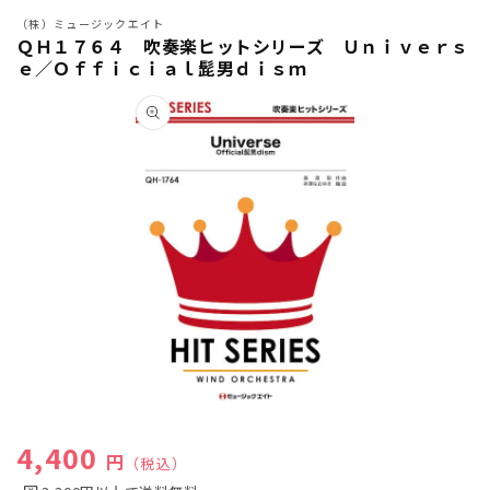
（株）ミュージックエイト
ＱＨ１７６４ 吹奏楽ヒットシリーズ Ｕｎｉｖｅｒｓ
ｅ／Ｏｆｆｉｃｉａｌ髭男ｄｉｓｍ
商品情
報にス
キップ
モ
ー
通常価格
4,400
ダ
円
（税込）
ル