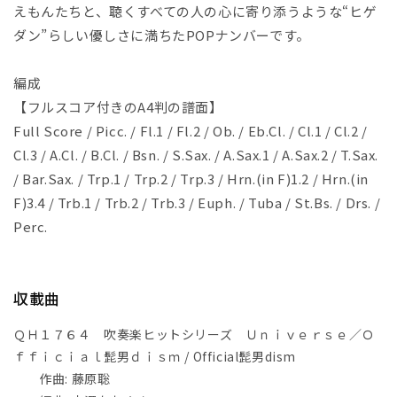
えもんたちと、聴くすべての人の心に寄り添うような“ヒゲ
リ
リ
ダン”らしい優しさに満ちたPOPナンバーです。
ー
ー
ズ
ズ
Ｕ
Ｕ
編成
ｎ
ｎ
【フルスコア付きのA4判の譜面】
ｉ
ｉ
Full Score / Picc. / Fl.1 / Fl.2 / Ob. / Eb.Cl. / Cl.1 / Cl.2 /
ｖ
ｖ
Cl.3 / A.Cl. / B.Cl. / Bsn. / S.Sax. / A.Sax.1 / A.Sax.2 / T.Sax.
ｅ
ｅ
/ Bar.Sax. / Trp.1 / Trp.2 / Trp.3 / Hrn.(in F)1.2 / Hrn.(in
ｒ
ｒ
F)3.4 / Trb.1 / Trb.2 / Trb.3 / Euph. / Tuba / St.Bs. / Drs. /
ｓ
ｓ
Perc.
ｅ
ｅ
／
／
Ｏ
Ｏ
ｆ
ｆ
収載曲
ｆ
ｆ
ｉ
ｉ
ＱＨ１７６４ 吹奏楽ヒットシリーズ Ｕｎｉｖｅｒｓｅ／Ｏ
ｃ
ｃ
ｆｆｉｃｉａｌ髭男ｄｉｓｍ / Official髭男dism
ｉ
ｉ
作曲: 藤原聡
ａ
ａ