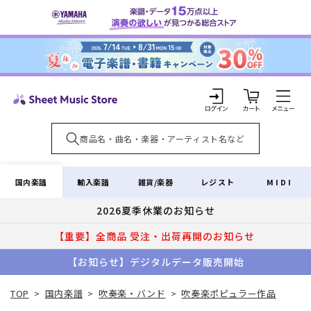
コンテ
ンツに
進む
カ
ー
ト
ロ
グ
イ
国内楽譜
輸入楽譜
雑貨/楽器
レジスト
MIDI
ン
2026夏季休業のお知らせ
【重要】全商品 受注・出荷再開のお知らせ
【お知らせ】デジタルデータ販売開始
TOP
>
国内楽譜
>
吹奏楽・バンド
>
吹奏楽ポピュラー作品