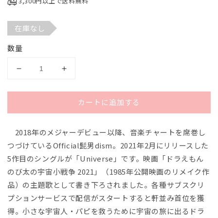
3,300円以上で送料無料
で
メ
デ
在庫なし
ィ
ア
(1)
数量
を
開
く
Ｑ
Ｑ
Ｈ
Ｈ
１
１
カートに追加する
７
７
６
６
2018年のメジャーデビュー以降、音楽チャートを席巻し
４
４
吹
吹
つづけているOfficial髭男dism。2021年2月にリリースした
奏
奏
5作目のシングルが「Universe」です。映画「ドラえもん
楽
楽
のび太の宇宙小戦争 2021」（1985年公開映画のリメイク作
ヒ
ヒ
品）の主題歌として書き下ろされました。各種サブスクリ
ッ
ッ
プションサービスで配信がスタートすると軒並み首位を獲
ト
ト
得。小さな宇宙人・パピを救うために宇宙の旅に出るドラ
シ
シ