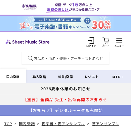
コンテ
ンツに
進む
カ
ー
ト
ロ
グ
イ
国内楽譜
輸入楽譜
雑貨/楽器
レジスト
MIDI
ン
2026夏季休業のお知らせ
【重要】全商品 受注・出荷再開のお知らせ
【お知らせ】デジタルデータ販売開始
TOP
>
国内楽譜
>
管楽器・管アンサンブル
>
管アンサンブル