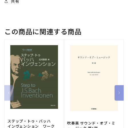
共有
ラ
ラ
リ
リ
ネ
ネ
ッ
ッ
この商品に関連する商品
ト
ト
８
８
重
重
奏
奏
の
の
数
数
量
量
を
を
減
増
ら
や
す
す
ステップ・トゥ・バッハ
吹奏楽 サウンド・オブ・ミ
インヴェンション ワーク