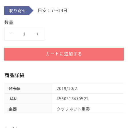
デ
目安：7～14日
取り寄せ
ィ
ア
(1)
数量
を
開
く
ス
ス
ペ
ペ
ン
ン
カートに追加する
組
組
曲
曲
Ⅶ．
Ⅶ．
商品詳細
カ
カ
ス
ス
発売日
2019/10/2
テ
テ
JAN
4560318470521
ィ
ィ
ー
ー
楽器
クラリネット重奏
リ
リ
ャ
ャ
ク
ク