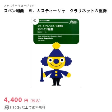
フォスターミュージック
スペン組曲 Ⅶ．カスティーリャ クラリネット８重奏
商品情
報にス
キップ
モ
ー
通常価格
4,400
ダ
円
（税込）
ル
3,300円以上で送料無料
で
メ