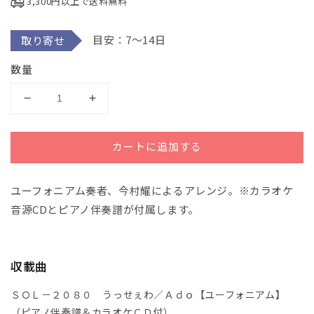
3,300円以上で送料無料
で
メ
デ
目安：7～14日
取り寄せ
ィ
ア
(1)
数量
を
開
く
Ｓ
Ｓ
Ｏ
Ｏ
Ｌ
Ｌ
カートに追加する
－
－
２
２
ユーフォニアム奏者、今村耀によるアレンジ。※カラオケ
０
０
８
８
音源CDとピアノ伴奏譜が付属します。
０
０
う
う
っ
っ
収載曲
せ
せ
ぇ
ぇ
ＳＯＬ－２０８０ うっせぇわ／Ａｄｏ【ユーフォニアム】
わ
わ
（ピアノ伴奏譜＆カラオケＣＤ付）