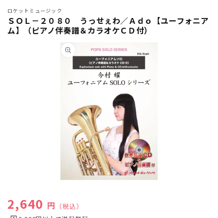
ロケットミュージック
ＳＯＬ－２０８０ うっせぇわ／Ａｄｏ【ユーフォニア
ム】（ピアノ伴奏譜＆カラオケＣＤ付）
商品情
報にス
キップ
モ
ー
通常価格
2,640
ダ
円
（税込）
ル