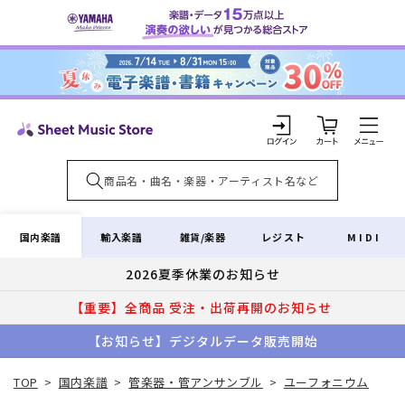
コンテ
ンツに
進む
カ
ー
ト
ロ
グ
イ
国内楽譜
輸入楽譜
雑貨/楽器
レジスト
MIDI
ン
2026夏季休業のお知らせ
【重要】全商品 受注・出荷再開のお知らせ
【お知らせ】デジタルデータ販売開始
TOP
>
国内楽譜
>
管楽器・管アンサンブル
>
ユーフォニウム