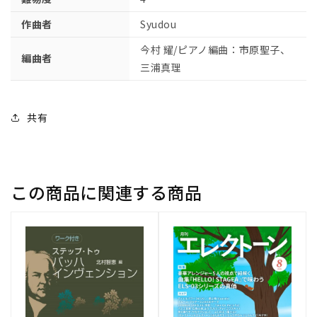
ラ
ラ
作曲者
Syudou
オ
オ
今村 耀/ピアノ編曲：市原聖子、
ケ
ケ
編曲者
Ｃ
Ｃ
三浦真理
Ｄ
Ｄ
付）
付）
共有
の
の
数
数
量
量
を
を
減
増
この商品に関連する商品
ら
や
す
す