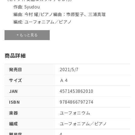
／
／
作曲: Syudou
Ａ
Ａ
編曲: 今村 耀/ピアノ編曲：市原聖子、三浦真理
ｄ
ｄ
編成: ユーフォニアム／ピアノ
ｏ
ｏ
グレード: 4
【ユ
【ユ
+ もっと見る
ー
ー
フ
フ
商品詳細
ォ
ォ
ニ
ニ
発売日
2021/5/7
ア
ア
ム】
ム】
サイズ
Ａ４
（ピ
（ピ
JAN
4571453862010
ア
ア
ノ
ノ
ISBN
9784866797274
伴
伴
楽器
ユーフォニウム
奏
奏
譜
譜
編成
ユーフォニアム／ピアノ
＆
＆
難易度
4
カ
カ