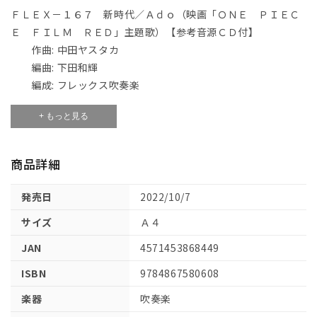
Ａ
Ａ
ＦＬＥＸ－１６７ 新時代／Ａｄｏ（映画「ＯＮＥ ＰＩＥＣ
ｄ
ｄ
Ｅ ＦＩＬＭ ＲＥＤ」主題歌）【参考音源ＣＤ付】
ｏ
ｏ
作曲: 中田ヤスタカ
（映
（映
編曲: 下田和輝
画
画
編成: フレックス吹奏楽
「Ｏ
「Ｏ
グレード: 2.5
Ｎ
Ｎ
+ もっと見る
Ｅ
Ｅ
Ｐ
Ｐ
Ｉ
Ｉ
商品詳細
Ｅ
Ｅ
Ｃ
Ｃ
発売日
2022/10/7
Ｅ
Ｅ
サイズ
Ａ４
Ｆ
Ｆ
Ｉ
Ｉ
JAN
4571453868449
Ｌ
Ｌ
ISBN
9784867580608
Ｍ
Ｍ
Ｒ
Ｒ
楽器
吹奏楽
Ｅ
Ｅ