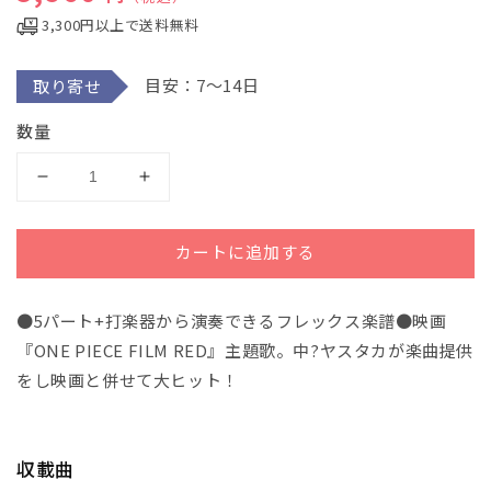
ル
3,300円以上で送料無料
で
メ
デ
目安：7～14日
取り寄せ
ィ
ア
(1)
数量
を
開
く
Ｆ
Ｆ
Ｌ
Ｌ
Ｅ
Ｅ
カートに追加する
Ｘ
Ｘ
－
－
●5パート+打楽器から演奏できるフレックス楽譜●映画
１
１
６
６
『ONE PIECE FILM RED』主題歌。中?ヤスタカが楽曲提供
７
７
をし映画と併せて大ヒット！
新
新
時
時
代
代
収載曲
／
／