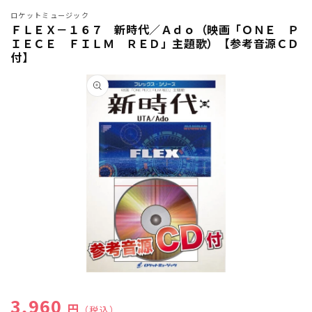
ロケットミュージック
ＦＬＥＸ－１６７ 新時代／Ａｄｏ（映画「ＯＮＥ Ｐ
ＩＥＣＥ ＦＩＬＭ ＲＥＤ」主題歌）【参考音源ＣＤ
付】
商品情
報にス
キップ
モ
ー
通常価格
3,960
ダ
円
（税込）