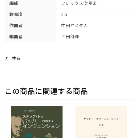
編成
フレックス吹奏楽
Ｄ」
Ｄ」
主
主
難易度
2.5
題
題
作曲者
中田ヤスタカ
歌）
歌）
【参
【参
編曲者
下田和輝
考
考
音
音
源
源
共有
Ｃ
Ｃ
Ｄ
Ｄ
付】
付】
の
の
この商品に関連する商品
数
数
量
量
を
を
減
増
ら
や
す
す