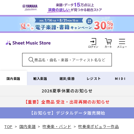
コンテ
ンツに
進む
カ
ー
ト
ロ
グ
イ
国内楽譜
輸入楽譜
雑貨/楽器
レジスト
MIDI
ン
2026夏季休業のお知らせ
【重要】全商品 受注・出荷再開のお知らせ
【お知らせ】デジタルデータ販売開始
TOP
>
国内楽譜
>
吹奏楽・バンド
>
吹奏楽ポピュラー作品