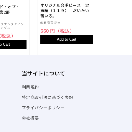
マーラー：交
オリジナル合唱ピース 混
ンド・オブ・
嬰ハ短調/プ
声編（１１９） だいたい
第2部
コルン＆リーデ
茜いろ。
者用大型スコ
ブライトコップ 
オーケストラ
㈱教育芸術社
ックエンタテイン
44,440 
ィングス
660 円（税込）
円（税込）
Add t
Add to Cart
o Cart
当サイトについて
利用規約
特定商取引法に基づく表記
プライバシーポリシー
会社概要