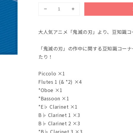
吹
吹
奏
奏
楽
楽
大人気アニメ「鬼滅の刃」より、豆知識コ
Ｊ
Ｊ
－
－
「鬼滅の刃」の作中に関する豆知識コーナ
Ｐ
Ｐ
Ｏ
Ｏ
たり！
Ｐ
Ｐ
楽
楽
Piccolo ×1
譜
譜
Flutes 1 (& *2) ×4
大
大
*Oboe ×1
正
正
*Bassoon ×1
コ
コ
ソ
ソ
*E♭ Clarinet ×1
コ
コ
B♭ Clarinet 1 ×3
ソ
ソ
B♭ Clarinet 2 ×3
噂
噂
*B♭ Clarinet 3 ×3