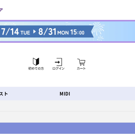
ロ
カ
グ
ー
イ
ト
ン
スト
MIDI