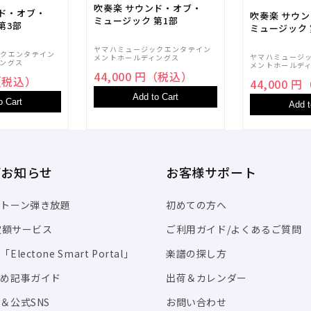
吹奏楽 サウンド・オブ・
ンド・オブ・
吹奏楽 サウ
ミュージック 第1部
第3部
ミュージック 
ヤマハミュージックエンタテイン
ックエンタテイン
ヤマハミュージ
メントホールディングス
ングス
メントホールデ
44,000 円（税込）
円（税込）
44,000 
Add to Cart
o Cart
Add t
/お知らせ
お客様サポート
トーン弾き放題
初めての方へ
I定額サービス
ご利用ガイド/よくあるご質問
Electone Smart Portal」
楽譜の探し方
すめ記事ガイド
出荷＆カレンダー
＆公式SNS
お問い合わせ