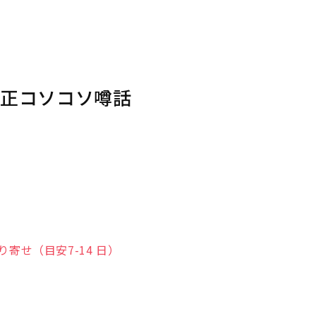
大正コソコソ噂話
寄せ（目安7-14 日）