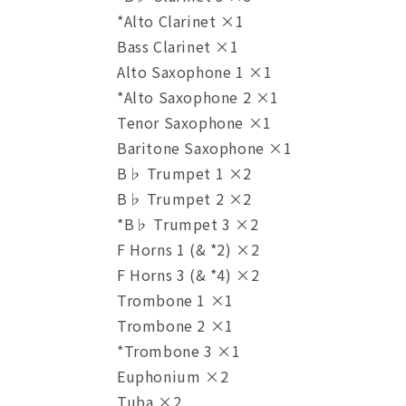
話
話
*Alto Clarinet ×1
の
の
Bass Clarinet ×1
数
数
量
量
Alto Saxophone 1 ×1
を
を
*Alto Saxophone 2 ×1
減
増
Tenor Saxophone ×1
ら
や
Baritone Saxophone ×1
す
す
B♭ Trumpet 1 ×2
B♭ Trumpet 2 ×2
*B♭ Trumpet 3 ×2
F Horns 1 (& *2) ×2
F Horns 3 (& *4) ×2
Trombone 1 ×1
Trombone 2 ×1
*Trombone 3 ×1
Euphonium ×2
Tuba ×2