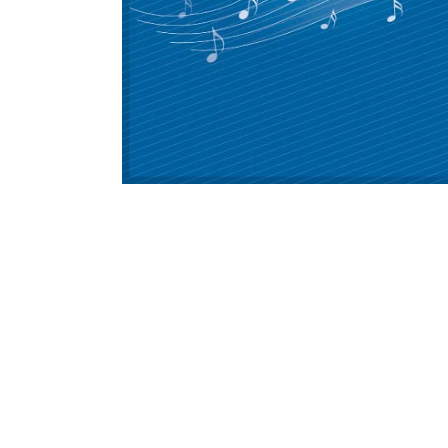
モ
ー
ダ
ル
で
メ
デ
ィ
ア
(1)
を
開
く