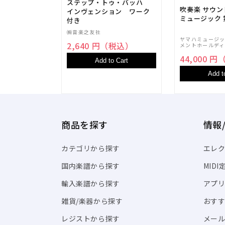
ステップ・トゥ・バッハ
吹奏楽 サウ
インヴェンション ワーク
ミュージック 
付き
㈱音楽之友社
ヤマハミュージ
2,640 円（税込）
メントホールディ
44,000 
Add to Cart
Add t
商品を探す
情報
カテゴリから探す
エレク
国内楽譜から探す
MID
輸入楽譜から探す
アプリ「
雑貨/楽器から探す
おす
レジストから探す
メール