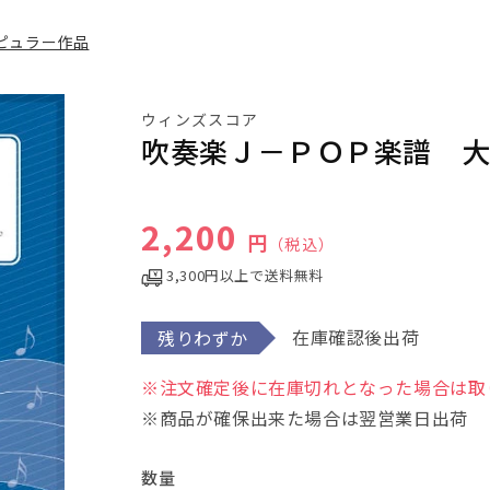
ピュラー作品
ウィンズスコア
吹奏楽Ｊ－ＰＯＰ楽譜 
通常価格
2,200
円
（税込）
3,300円以上で送料無料
在庫確認後出荷
残りわずか
※注文確定後に在庫切れとなった場合は取り
※商品が確保出来た場合は翌営業日出荷
数量