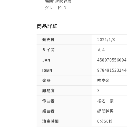
編曲: 郷間幹男
グレード: 3
商品詳細
発売日
2021/1/8
サイズ
Ａ４
JAN
458970556094
ISBN
978481523144
楽器
吹奏楽
難易度
3
作曲者
椎名 豪
編曲者
郷間幹男
演奏時間
0分50秒