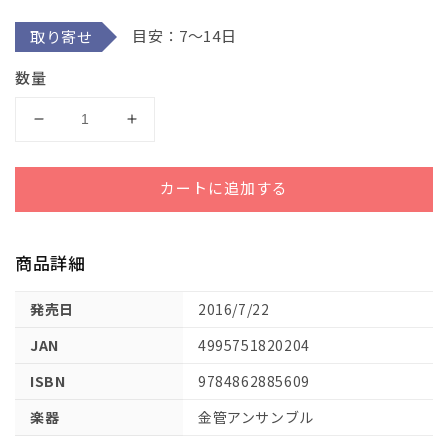
デ
目安：7～14日
取り寄せ
ィ
ア
(1)
数量
を
開
く
花
花
を
を
ど
ど
カートに追加する
り
り
／
／
福
福
商品詳細
田
田
洋
洋
発売日
2016/7/22
介
介
JAN
4995751820204
Ｇ
Ｇ
ｒ．
ｒ．
ISBN
9784862885609
３
３
楽器
金管アンサンブル
の
の
数
数