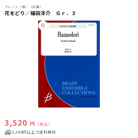
ブレーン（株）（広島）
花をどり／福田洋介 Ｇｒ．３
商品情
報にス
キップ
モ
ー
通常価格
3,520
ダ
円
（税込）
ル
3,300円以上で送料無料
で
メ