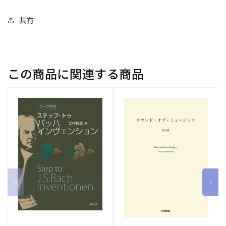
量
量
共有
を
を
減
増
ら
や
す
す
この商品に関連する商品