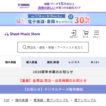
コンテ
ンツに
進む
カ
ー
ト
ロ
グ
イ
国内楽譜
輸入楽譜
雑貨/楽器
レジスト
MIDI
ン
2026夏季休業のお知らせ
【重要】全商品 受注・出荷再開のお知らせ
【お知らせ】デジタルデータ販売開始
TOP
>
国内楽譜
>
管楽器・管アンサンブル
>
管アンサンブル