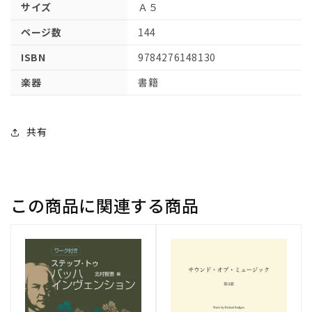
ま
ま
サイズ
Ａ５
で
で
ページ数
144
導
導
く
く
ISBN
9784276148130
の
の
楽器
書籍
数
数
量
量
を
を
共有
減
増
ら
や
す
す
この商品に関連する商品