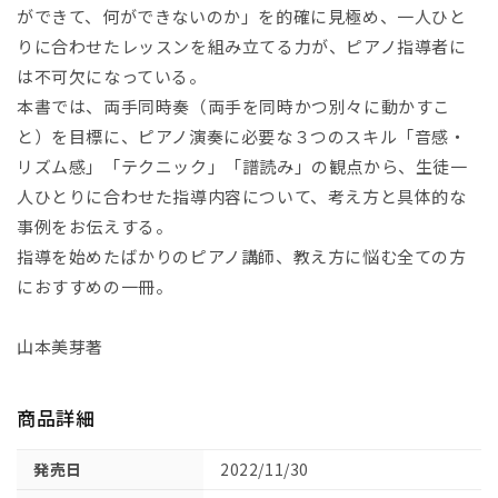
ができて、何ができないのか」を的確に見極め、一人ひと
レ
レ
りに合わせたレッスンを組み立てる力が、ピアノ指導者に
ッ
ッ
ス
ス
は不可欠になっている。
ン
ン
本書では、両手同時奏（両手を同時かつ別々に動かすこ
で
で
と）を目標に、ピアノ演奏に必要な３つのスキル「音感・
き
き
リズム感」「テクニック」「譜読み」の観点から、生徒一
た！
た！
人ひとりに合わせた指導内容について、考え方と具体的な
を
を
事例をお伝えする。
積
積
指導を始めたばかりのピアノ講師、教え方に悩む全ての方
み
み
におすすめの一冊。
上
上
げ
げ
て
て
山本美芽著
両
両
手
手
商品詳細
同
同
時
時
発売日
2022/11/30
奏
奏