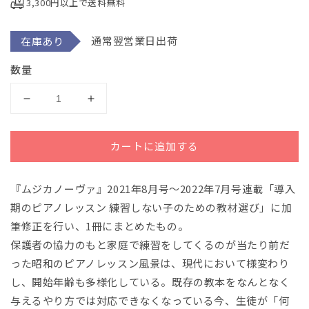
3,300円以上で送料無料
で
メ
デ
通常翌営業日出荷
在庫あり
ィ
ア
(1)
数量
を
開
く
練
練
習
習
し
し
カートに追加する
な
な
い
い
『ムジカノーヴァ』2021年8月号～2022年7月号連載「導入
子
子
の
の
期のピアノレッスン 練習しない子のための教材選び」に加
た
た
筆修正を行い、1冊にまとめたもの。
め
め
保護者の協力のもと家庭で練習をしてくるのが当たり前だ
の
の
った昭和のピアノレッスン風景は、現代において様変わり
ピ
ピ
し、開始年齢も多様化している。既存の教本をなんとなく
ア
ア
与えるやり方では対応できなくなっている今、生徒が「何
ノ
ノ