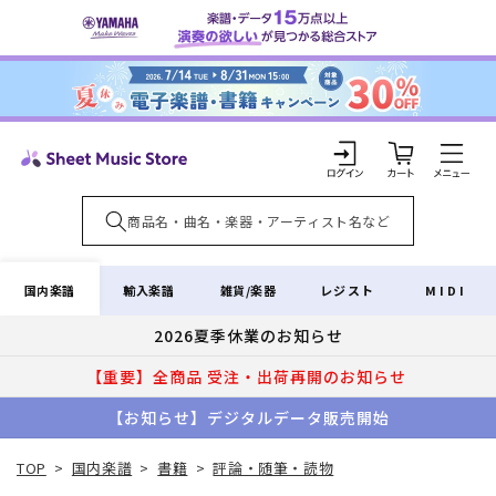
コンテ
ンツに
進む
カ
ー
ト
ロ
グ
イ
国内楽譜
輸入楽譜
雑貨/楽器
レジスト
MIDI
ン
2026夏季休業のお知らせ
【重要】全商品 受注・出荷再開のお知らせ
【お知らせ】デジタルデータ販売開始
TOP
>
国内楽譜
>
書籍
>
評論・随筆・読物