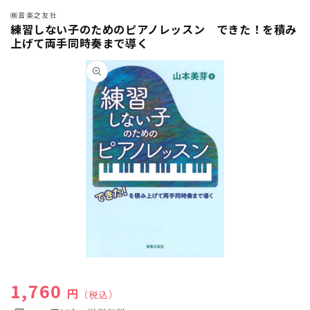
㈱音楽之友社
練習しない子のためのピアノレッスン できた！を積み
上げて両手同時奏まで導く
商品情
報にス
キップ
モ
ー
通常価格
1,760
ダ
円
（税込）
ル