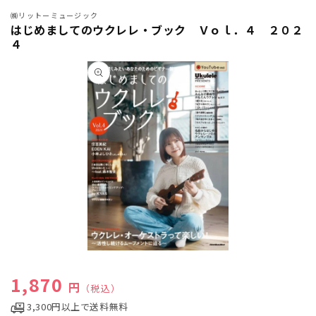
㈱リットーミュージック
はじめましてのウクレレ・ブック Ｖｏｌ．４ ２０２
４
商品情
報にス
キップ
モ
ー
通常価格
1,870
ダ
円
（税込）
ル
3,300円以上で送料無料
で