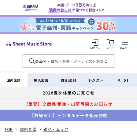
コンテ
ンツに
進む
カ
ー
ト
ロ
グ
イ
国内楽譜
輸入楽譜
雑貨/楽器
レジスト
MIDI
ン
2026夏季休業のお知らせ
【重要】全商品 受注・出荷再開のお知らせ
【お知らせ】デジタルデータ販売開始
TOP
>
国内楽譜
>
雑誌・ムック