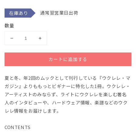
メ
デ
通常翌営業日出荷
在庫あり
ィ
ア
(1)
数量
を
開
く
は
は
じ
じ
め
め
カートに追加する
ま
ま
し
し
夏と冬、年2回のムックとして刊行している『ウクレレ・マ
て
て
の
の
ガジン』よりももっとビギナーに特化した1冊。ウクレレ・
ウ
ウ
アーティストのみならず、ライトにウクレレを楽しむ著名
ク
ク
人のインタビューや、ハードウェア情報、楽譜などのウク
レ
レ
レレ情報をお届けします。
レ・
レ・
ブ
ブ
CONTENTS
ッ
ッ