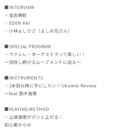
ク
ク
■INTERVIEW
Ｖ
Ｖ
ｏ
ｏ
・住吉美紀
ｌ．
ｌ．
・EDEN KAI
４
４
・小林よしひさ（よしお兄さん）
２
２
０
０
■SPECIAL PROGRAM
２
２
・ウクレレ・オーケストラって楽しい！
４
４
～活性し続けるムーブメントに迫る～
の
の
数
数
量
量
■INSTRUMENTS
を
を
・2本目以降に手にしたい！Ukulele Review
減
増
～feat.鈴木智貴
ら
や
す
す
■PLAYING METHOD
・上達速度がグンと上がる！
初心者からの