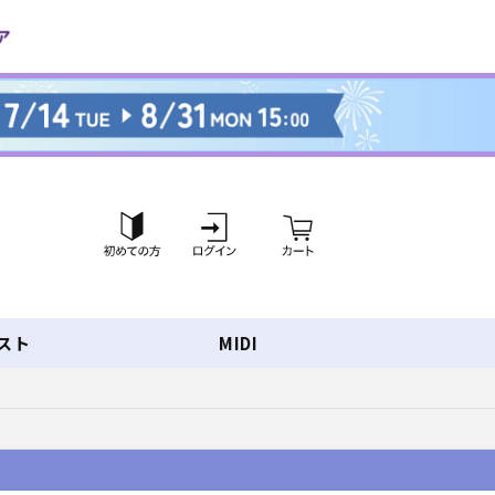
ロ
カ
グ
ー
イ
ト
ン
スト
MIDI