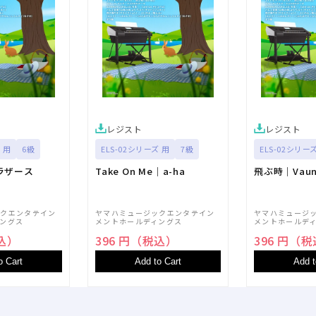
レジスト
レジスト
 用
6級
ELS-02シリーズ 用
7級
ELS-02シリー
ラザース
Take On Me｜a-ha
飛ぶ時｜Vaun
ックエンタテイン
ヤマハミュージックエンタテイン
ヤマハミュージ
ングス
メントホールディングス
メントホールデ
税込）
396 円（税込）
396 円（
o Cart
Add to Cart
Add t