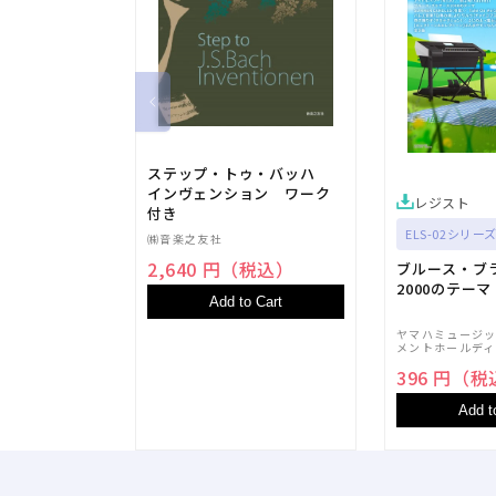
ステップ・トゥ・バッハ
インヴェンション ワーク
レジスト
付き
ELS-02シリーズ
㈱音楽之友社
2,640 円（税込）
ブルース・ブ
2000のテーマ
Add to Cart
ヤマハミュージ
メントホールディ
396 円（
Add t