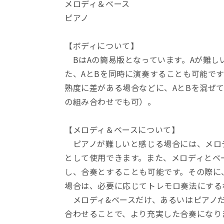
数
数
メロディ＆ベース
量
量
ピアノ
を
を
減
増
【ボディについて】
ら
や
BはAの簡易版となっています。Aが難し
す
す
た、AとBを同時に演奏することも可能で
熟度に差がある場合などに、AとBを混ぜて
の組み合わせでも可）。
【メロディ＆ベースについて】
ピアノが難しいと感じる場合には、メロ
として使用できます。また、メロディとベ
し、合奏とすることも可能です。その際に
場合は、必要に応じてトレモロ奏法にする
メロディ&ベースだけ、あるいはピアノ
合わせることで、より充実した合奏になり