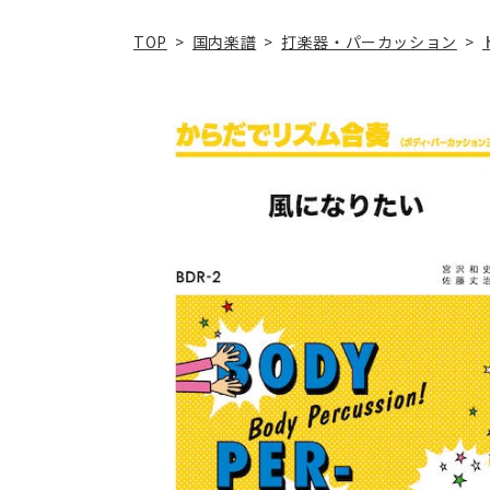
TOP
>
国内楽譜
>
打楽器・パーカッション
>
商品情
報にス
キップ