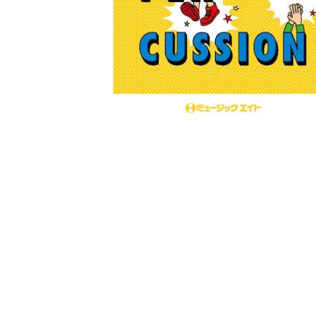
モ
ー
ダ
ル
で
メ
デ
ィ
ア
(1)
を
開
く