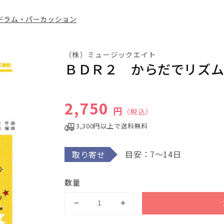
ドラム・パーカッション
（株）ミュージックエイト
ＢＤＲ２ からだでリズ
通常価格
2,750
円
（税込）
3,300円以上で送料無料
目安：7～14日
取り寄せ
数量
Ｂ
Ｂ
Ｄ
Ｄ