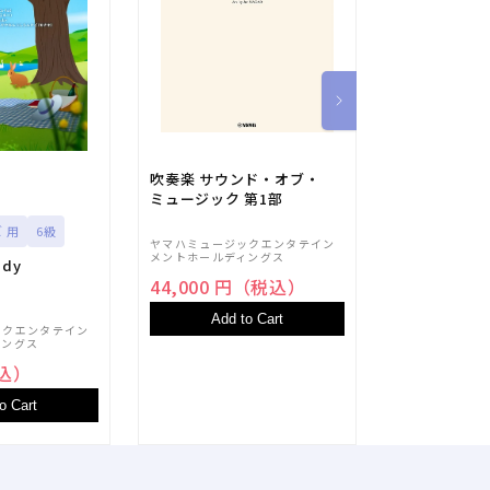
吹奏楽 サウンド・オブ・
吹奏楽 サウ
ミュージック 第1部
ミュージック 
ズ 用
6級
ヤマハミュージックエンタテイン
ヤマハミュージ
メントホールディングス
dy
メントホールデ
44,000 円（税込）
44,000 
Add to Cart
Add t
ックエンタテイン
ィングス
税込）
o Cart