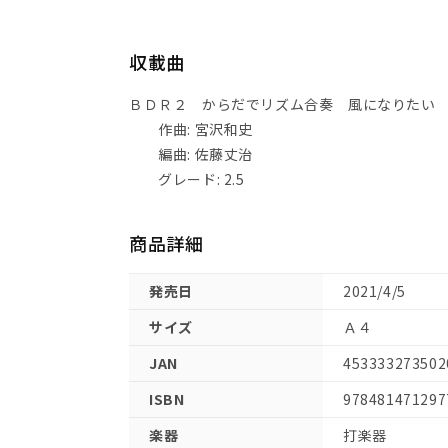
収載曲
ＢＤＲ２ からだでリズム合奏 風になりたい
作曲: 宮沢和史
編曲: 佐藤丈治
グレード: 2.5
商品詳細
発売日
2021/4/5
サイズ
Ａ４
JAN
453333273502
ISBN
978481471297
楽器
打楽器