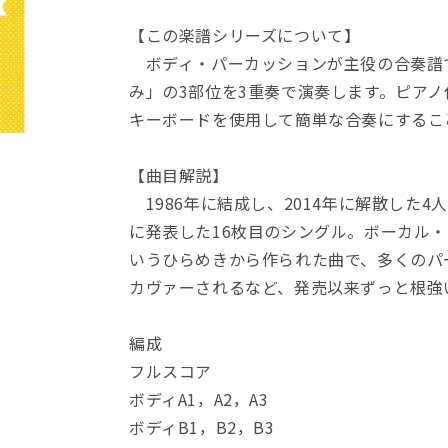
Ｒ
Ｒ
【この楽譜シリーズについて】
２
２
ボディ・パーカッションが主役の合奏譜です
か
か
み」の3部位を3重奏で演奏します。ピア
ら
ら
だ
だ
キーボードを使用して簡単な合奏にするこ
で
で
リ
リ
【曲目解説】
ズ
ズ
1986年に結成し、2014年に解散した4人組
ム
ム
に発表した16枚目のシングル。ボーカル
合
合
いうひらめきから作られた曲で、多くのパ
奏
奏
風
風
カヴァーされるなど、発売以来ずっと根強
に
に
な
な
編成
り
り
フルスコア
た
た
ボディA1，A2，A3
い
い
ボディB1，B2，B3
の
の